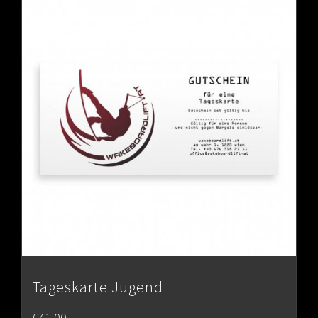
Tageskarte Jugend
€
41.00