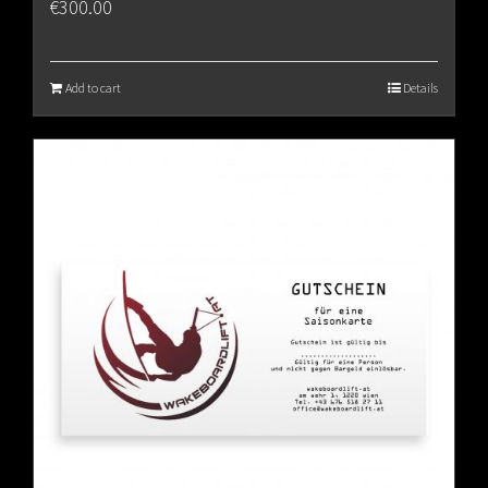
€
300.00
Add to cart
Details