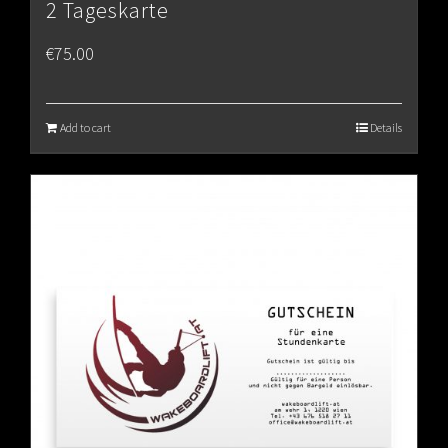
2 Tageskarte
€
75.00
Add to cart
Details