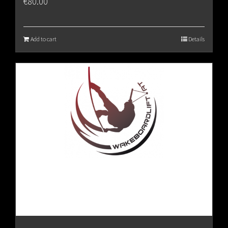
€
80.00
Add to cart
Details