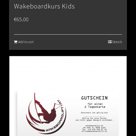
Wakeboardkurs Kids
€
65.00
Add to cart
Details