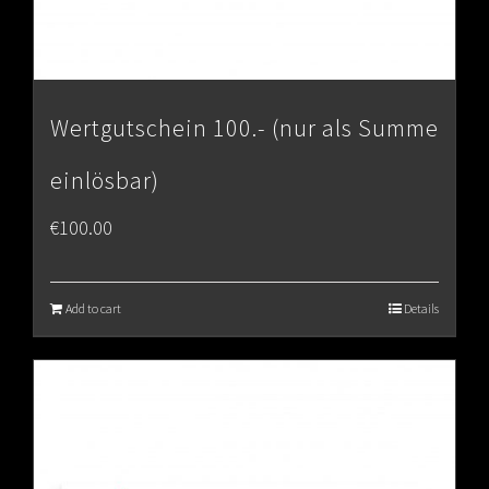
Wertgutschein 100.- (nur als Summe
einlösbar)
€
100.00
Add to cart
Details