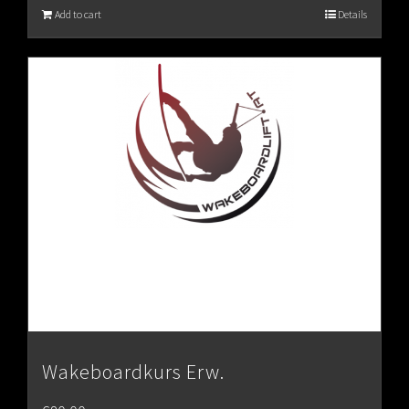
Add to cart
Details
Wakeboardkurs Erw.