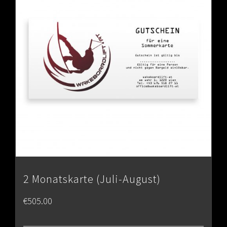
2 Monatskarte (Juli-August)
€
505.00