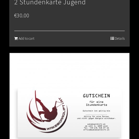
2 Stundenkarte Jugend
€
30.00
Add to cart
Details