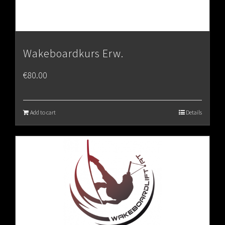
Wakeboardkurs Erw.
€
80.00
Add to cart
Details