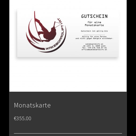
Monatskarte
€
355.00