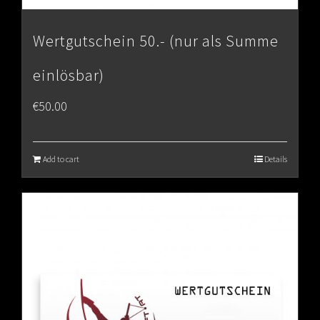
Wertgutschein 50.- (nur als Summe
einlösbar)
€
50.00
Add to cart
Details