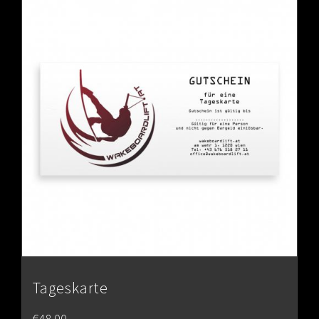
Tageskarte
€
48.00