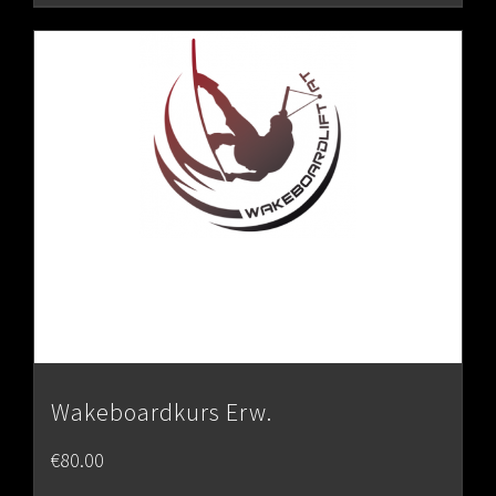
Wakeboardkurs Erw.
€
80.00