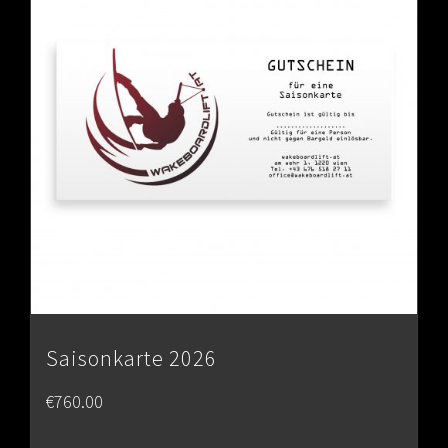
Saisonkarte 2026
€
760.00