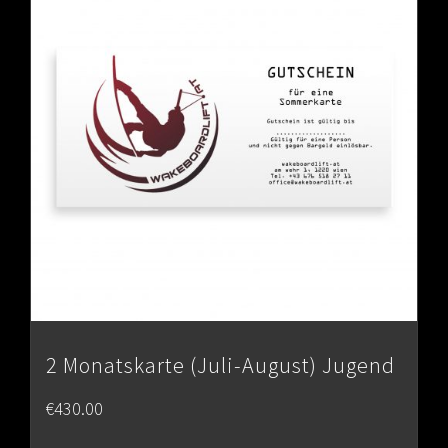
2 Monatskarte (Juli-August) Jugend
€
430.00