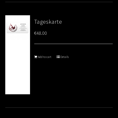
Tageskarte
€
48.00
Add to cart
Details