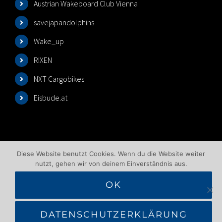
Austrian Wakeboard Club Vienna
savejapandolphins
Wake_up
RIXEN
NXT Cargobikes
Eisbude.at
Diese Website benutzt Cookies. Wenn du die Website weiter
nutzt, gehen wir von deinem Einverständnis aus.
OK
©2025 Wakeboardlift Wien | All Rights Reserved |
Impressum
|
Datenschutzbelehrung
|
AGB
|
DATENSCHUTZERKLÄRUNG
Benutzungsbedingungen