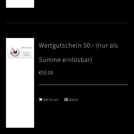
Wertgutschein 50.- (nur als
Summe einlösbar)
€
50.00
Add to cart
Details