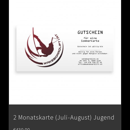
2 Monatskarte (Juli-August) Jugend
€
430.00