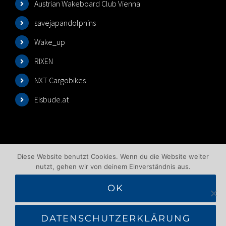
Austrian Wakeboard Club Vienna
savejapandolphins
Wake_up
RIXEN
NXT Cargobikes
Eisbude.at
Diese Website benutzt Cookies. Wenn du die Website weiter
nutzt, gehen wir von deinem Einverständnis aus.
OK
©2025 Wakeboardlift Wien | All Rights Reserved |
Impressum
|
Datenschutzbelehrung
|
AGB
|
DATENSCHUTZERKLÄRUNG
Benutzungsbedingungen