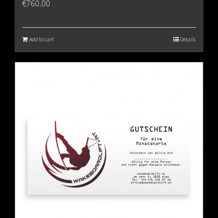
€
760.00
Add to cart
Details