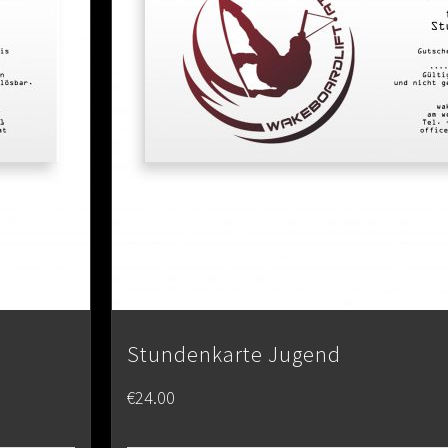
Stundenkarte Jugend
€
24.00