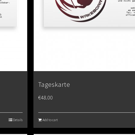
Tageskarte
€
48.00
Details
Add to cart