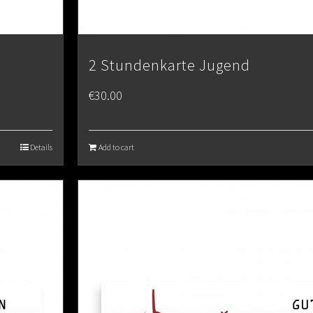
2 Stundenkarte Jugend
€
30.00
Details
Add to cart