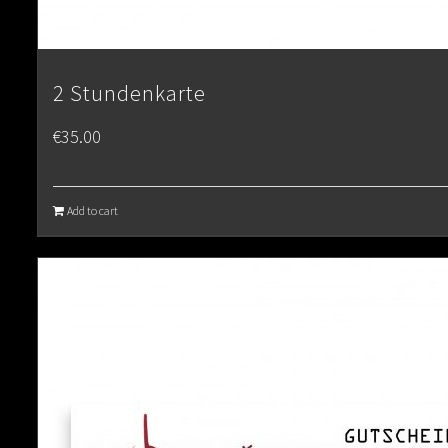
2 Stundenkarte
€
35.00
Add to cart