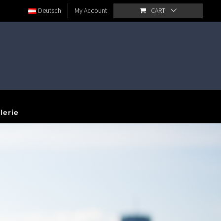
Deutsch
My Account
CART
lerie