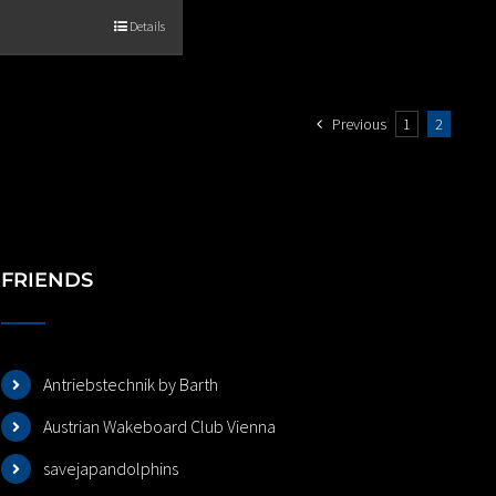
Details
Previous
1
2
FRIENDS
Antriebstechnik by Barth
Austrian Wakeboard Club Vienna
savejapandolphins