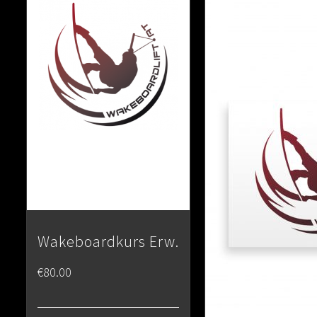
Wakeboardkurs Erw.
€
80.00