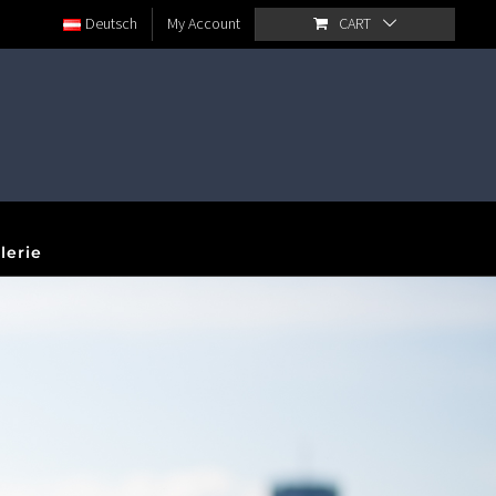
Deutsch
My Account
CART
lerie