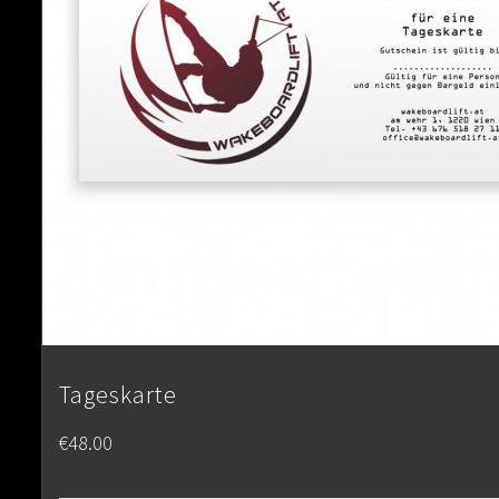
Tageskarte
€
48.00