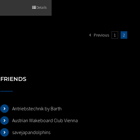
Details
Previous
1
2
FRIENDS
Antriebstechnik by Barth
Austrian Wakeboard Club Vienna
savejapandolphins