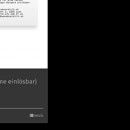
me einlösbar)
Details