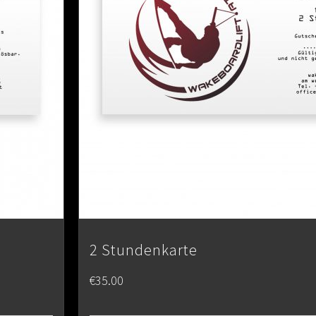
2 Stundenkarte
€
35.00