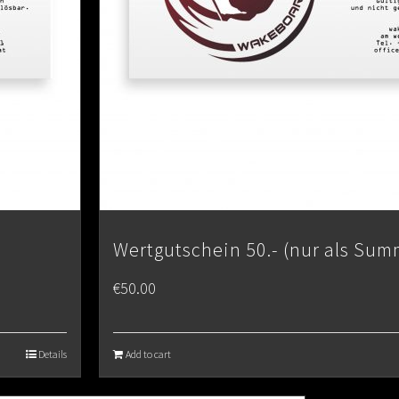
Wertgutschein 50.- (nur als Sum
€
50.00
Details
Add to cart