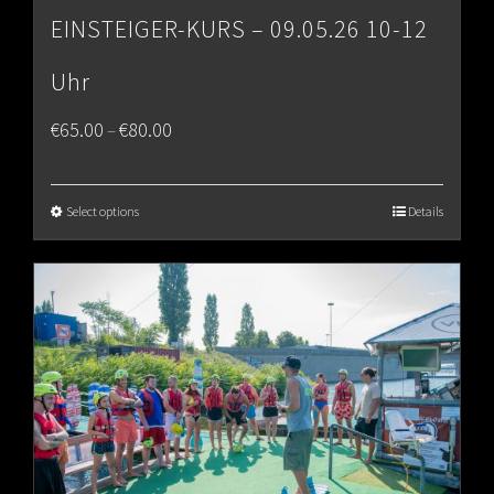
EINSTEIGER-KURS – 09.05.26 10-12
Uhr
Price
€
65.00
€
80.00
–
range:
€65.00
Select options
Details
through
€80.00