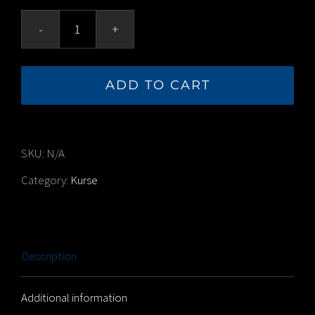
EINSTEIGER-
KURS
ADD TO CART
-
08.06.26
10-
SKU:
N/A
12
Category:
Kurse
Uhr
quantity
Description
Additional information