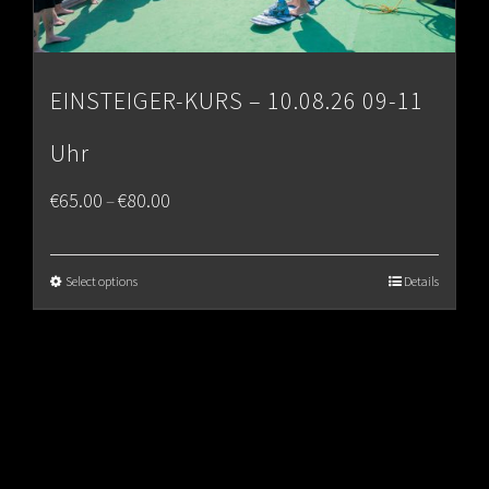
EINSTEIGER-KURS – 10.08.26 09-11
Uhr
Price
€
65.00
€
80.00
–
range:
€65.00
Select options
Details
through
€80.00