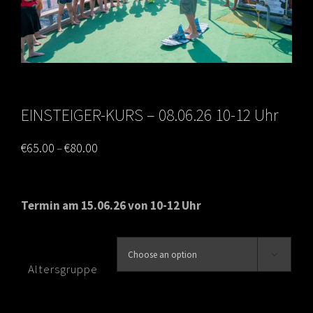
EINSTEIGER-KURS – 08.06.26 10-12 Uhr
Price
€
65.00
€
80.00
–
range:
€65.00
Termin am 15.06.26 von 10-12 Uhr
through
€80.00

Altersgruppe