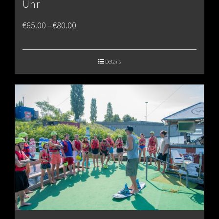
Uhr
Price
€
65.00
€
80.00
–
range:
€65.00
Details
through
€80.00