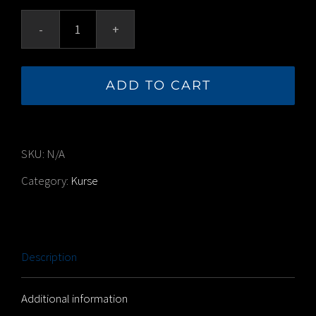
EINSTEIGER-
KURS
ADD TO CART
-
14.05.26
10-
SKU:
N/A
12
Category:
Kurse
Uhr
quantity
Description
Additional information