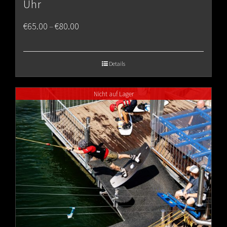
Uhr
Price
€
65.00
€
80.00
–
range:
€65.00
Details
through
Nicht auf Lager
€80.00