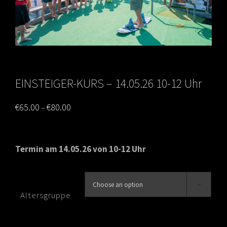
EINSTEIGER-KURS – 14.05.26 10-12 Uhr
Price
€
65.00
€
80.00
–
range:
€65.00
Termin am 14.05.26 von 10-12 Uhr
through
€80.00

Altersgruppe