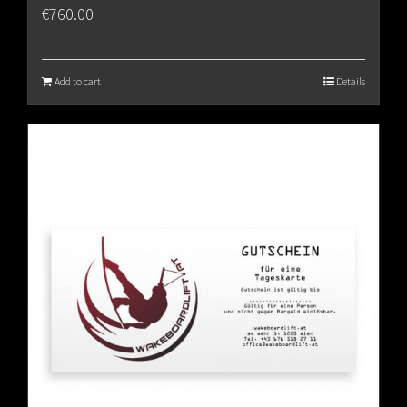
€
760.00
Add to cart
Details