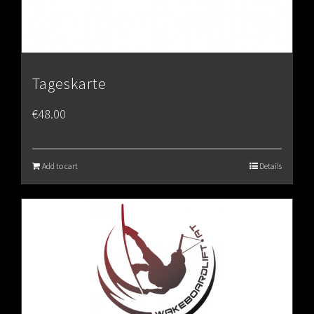
Tageskarte
€
48.00
Add to cart
Details