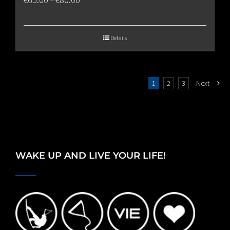
range:
€65.00
Details
through
€80.00
1
2
3
Next
WAKE UP AND LIVE YOUR LIFE!