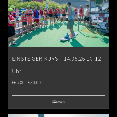
EINSTEIGER-KURS – 14.05.26 10-12
Uhr
Price
€
65.00
€
80.00
–
range:
€65.00
Details
through