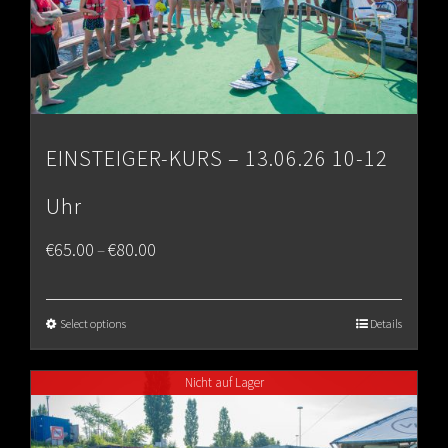
EINSTEIGER-KURS – 13.06.26 10-12
Uhr
Price
€
65.00
€
80.00
–
range:
€65.00
Select options
Details
through
Nicht auf Lager
€80.00