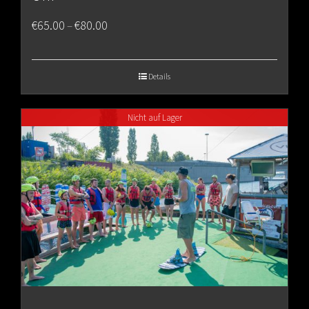
Price
€
65.00
€
80.00
–
range:
€65.00
Details
through
Nicht auf Lager
€80.00