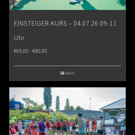
EINSTEIGER-KURS – 04.07.26 09-11
Uhr
Price
€
65.00
€
80.00
–
range:
€65.00
Details
through
€80.00