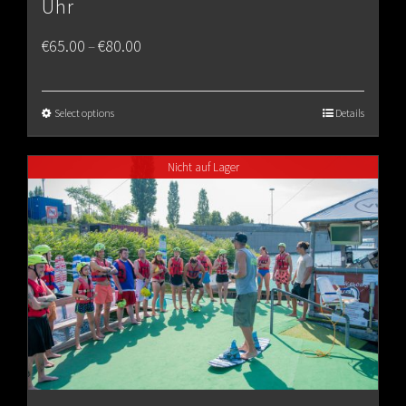
Uhr
Price
€
65.00
€
80.00
–
range:
€65.00
Select options
Details
through
Nicht auf Lager
€80.00