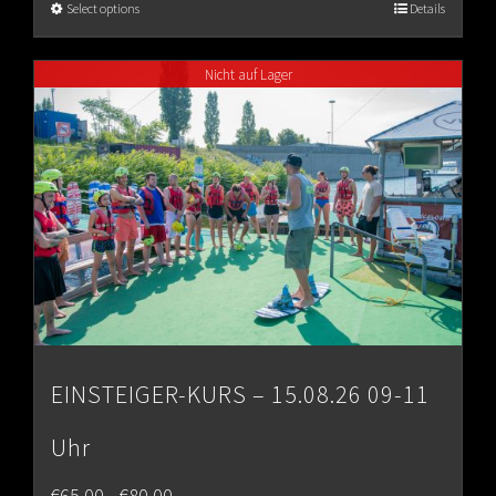
€65.00
Select options
Details
through
Nicht auf Lager
€80.00
EINSTEIGER-KURS – 15.08.26 09-11
Uhr
Price
€
65.00
€
80.00
–