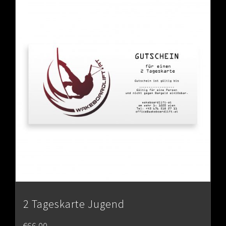
2 Tageskarte Jugend
€
66.00