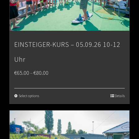
EINSTEIGER-KURS – 05.09.26 10-12
Uhr
Price
€
65.00
€
80.00
–
range:
€65.00
Select options
Details
through
€80.00