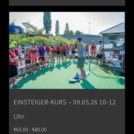
through
€80.00
EINSTEIGER-KURS – 09.05.26 10-12
Uhr
Price
€
65.00
€
80.00
–