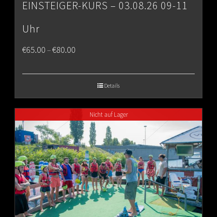
EINSTEIGER-KURS – 03.08.26 09-11
Uhr
Price
€
65.00
€
80.00
–
range:
€65.00
Details
through
Nicht auf Lager
€80.00