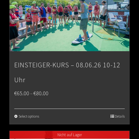
EINSTEIGER-KURS – 08.06.26 10-12
Uhr
Price
€
65.00
€
80.00
–
range:
€65.00
Select options
Details
through
Nicht auf Lager