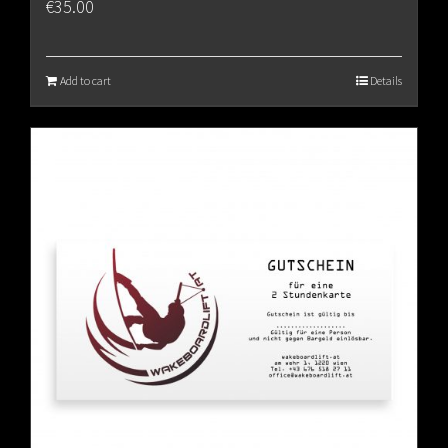
€
35.00
Add to cart
Details