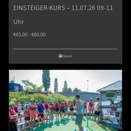
EINSTEIGER-KURS – 11.07.26 09-11
Uhr
Price
€
65.00
€
80.00
–
range:
€65.00
Details
through
€80.00