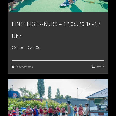
EINSTEIGER-KURS – 12.09.26 10-12
Uhr
Price
€
65.00
€
80.00
–
range:
€65.00
Select options
Details
through
€80.00