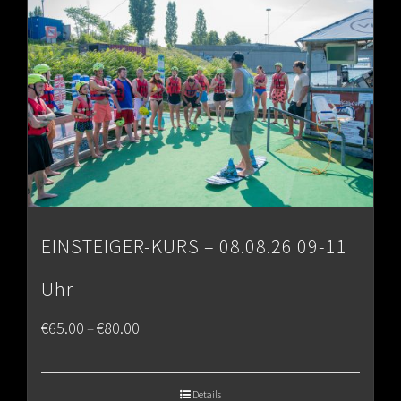
€80.00
EINSTEIGER-KURS – 08.08.26 09-11
Uhr
Price
€
65.00
€
80.00
–
range:
€65.00
Details