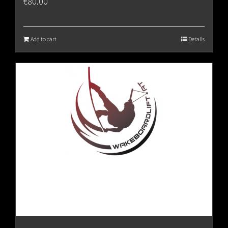
€
80.00
Add to cart
Details