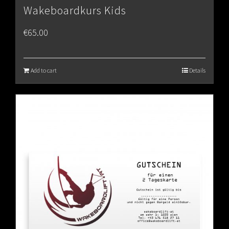
Wakeboardkurs Kids
€
65.00
Add to cart
Details