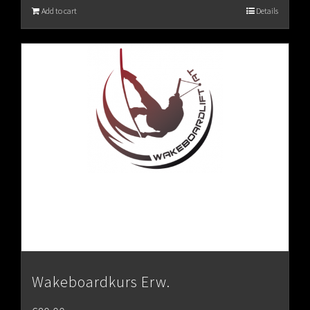
Add to cart
Details
Wakeboardkurs Erw.