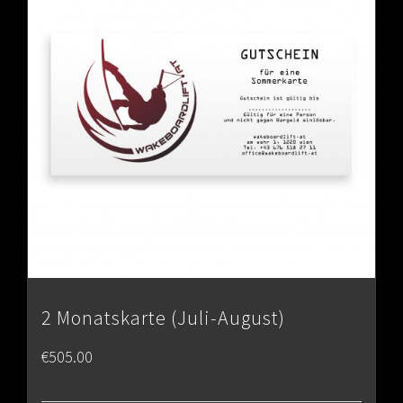
2 Monatskarte (Juli-August)
€
505.00