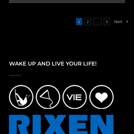
1
2
…
5
Next
WAKE UP AND LIVE YOUR LIFE!