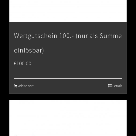
Wertgutschein 100.- (nur als Summe
einlösbar)
€
100.00
Add to cart
Details