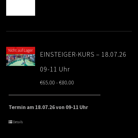
Nicht auf Lager
EINSTEIGER-KURS – 18.07.26
09-11 Uhr
Price
€
65.00
€
80.00
–
range:
€65.00
Termin am 18.07.26 von 09-11 Uhr
through
Details
€80.00