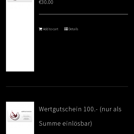
€
30.00
Add to cart
Details
Wertgutschein 100.- (nur als
Summe einlösbar)