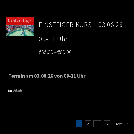
Nicht auf Lager
EINSTEIGER-KURS – 03.08.26
09-11 Uhr
Price
€
65.00
€
80.00
–
range:
€65.00
Termin am 03.08.26 von 09-11 Uhr
through
Details
€80.00
1
2
…
5
Next