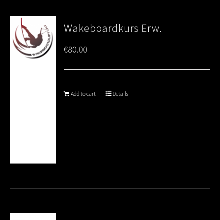
Wakeboardkurs Erw.
€
80.00
Add to cart
Details