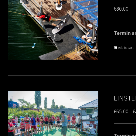
€
80.00
Termin am
Add to cart
EINSTE
€
65.00
€
–
Termin am