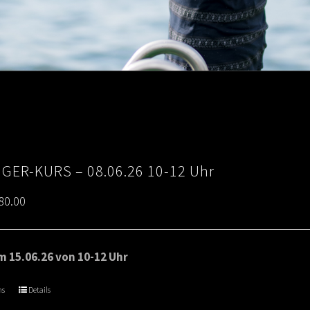
IGER-KURS – 08.06.26 10-12 Uhr
Price
80.00
range:
€65.00
 15.06.26 von 10-12 Uhr
through
ns
Details
€80.00