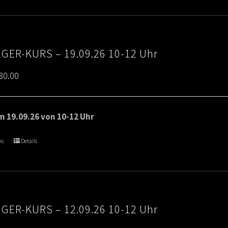
IGER-KURS – 19.09.26 10-12 Uhr
Price
80.00
range:
€65.00
 19.09.26 von 10-12 Uhr
through
ns
Details
€80.00
IGER-KURS – 12.09.26 10-12 Uhr