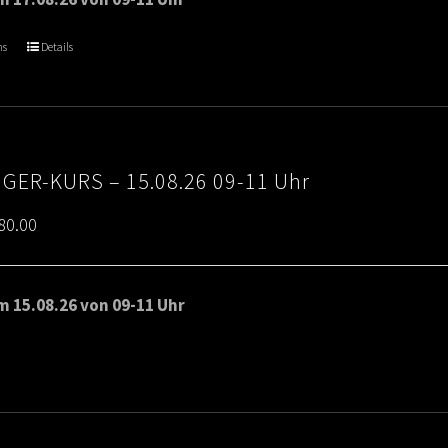
through
ns
Details
€80.00
IGER-KURS – 15.08.26 09-11 Uhr
Price
80.00
range:
€65.00
 15.08.26 von 09-11 Uhr
through
€80.00