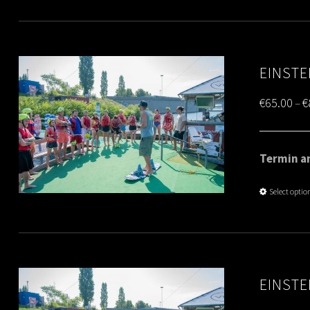
EINSTE
€
65.00
€
–
Termin am
Select optio
EINSTE