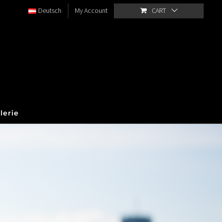
Deutsch
My Account
CART
lerie