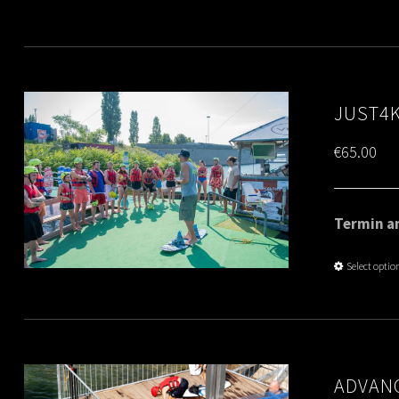
JUST4K
€
65.00
Termin am
Select optio
ADVANC