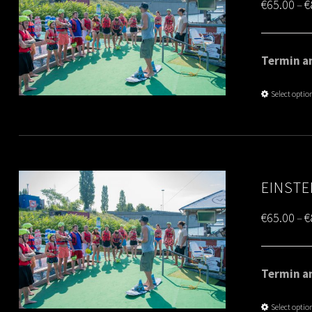
€
65.00
€
–
Termin am
Select optio
EINSTE
€
65.00
€
–
Termin am
Select optio