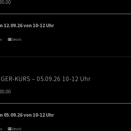
Price
80.00
range:
€65.00
 12.09.26 von 10-12 Uhr
through
ns
Details
€80.00
IGER-KURS – 05.09.26 10-12 Uhr
Price
80.00
range:
€65.00
 05.09.26 von 10-12 Uhr
through
ns
Details