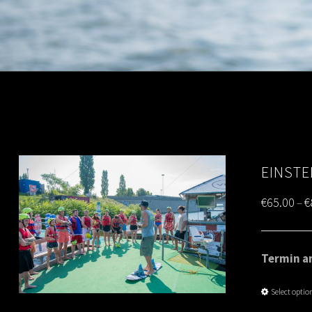
EINSTE
€
65.00
€
–
Termin am
Select optio