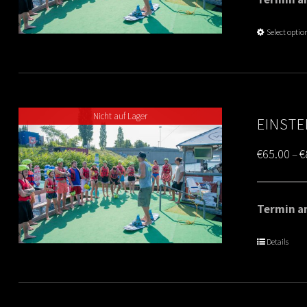
Select optio
Nicht auf Lager
EINSTE
€
65.00
€
–
Termin am
Details