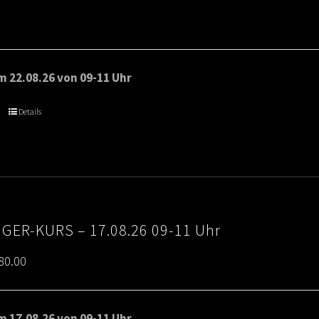
 22.08.26 von 09-11 Uhr
Details
IGER-KURS – 17.08.26 09-11 Uhr
Price
80.00
range:
€65.00
 17.08.26 von 09-11 Uhr