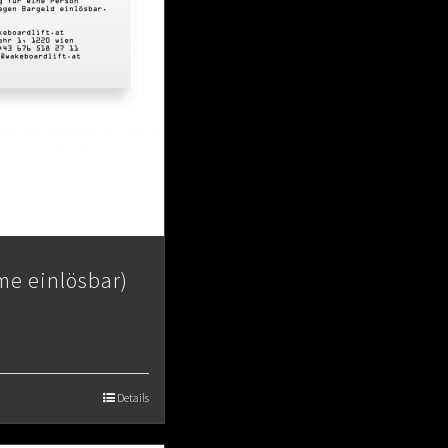
me einlösbar)
Details