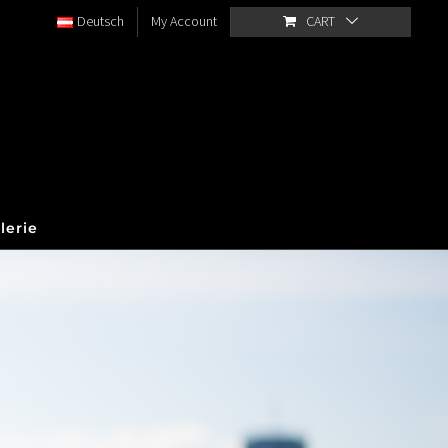
Deutsch
My Account
CART
lerie