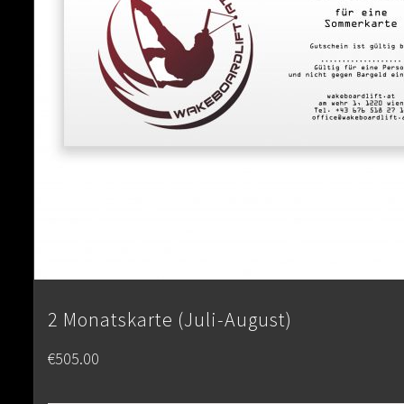
2 Monatskarte (Juli-August)
€
505.00