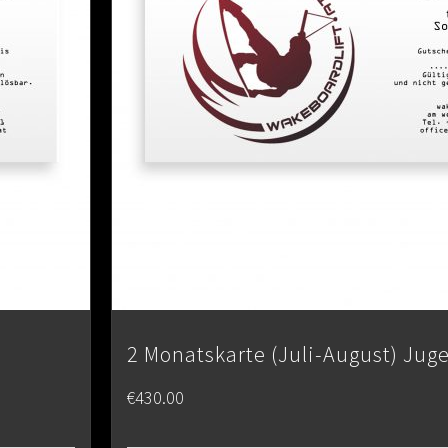
2 Monatskarte (Juli-August) Jug
€
430.00