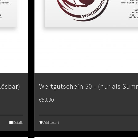
lösbar)
Wertgutschein 50.- (nur als Sum
€
50.00
Details
Add to cart