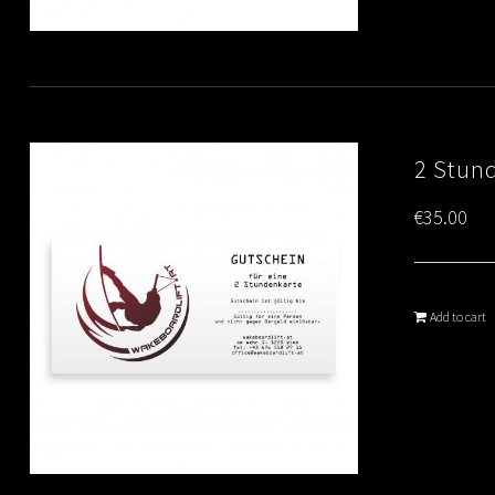
2 Stun
€
35.00
Add to cart