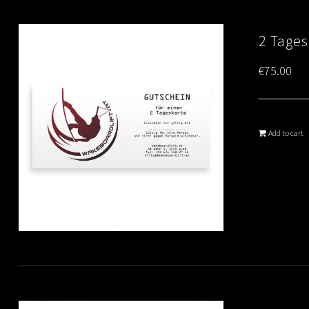
2 Tages
€
75.00
Add to cart