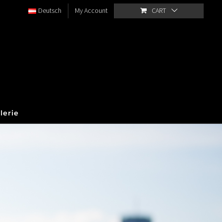
Deutsch
My Account
CART
lerie