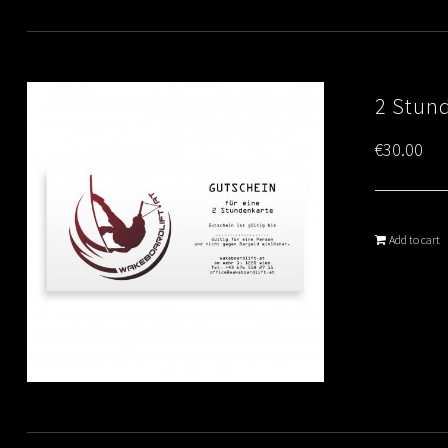
2 Stun
€
30.00
Add to cart