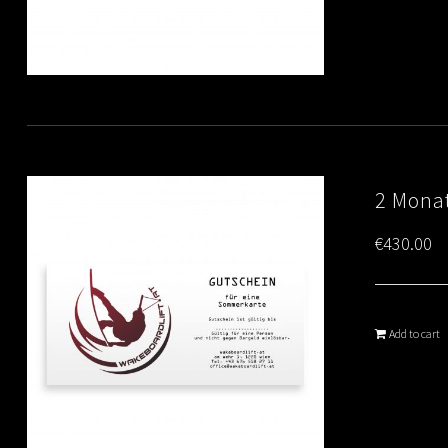
2 Monat
€
430.00
Add to cart