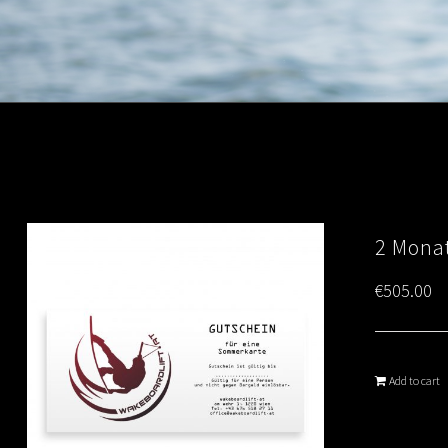
2 Monat
€
505.00
Add to cart