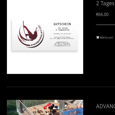
2 Tage
€
66.00
Add to cart
ADVANC