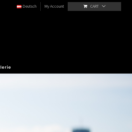
Deutsch
My Account
CART
lerie