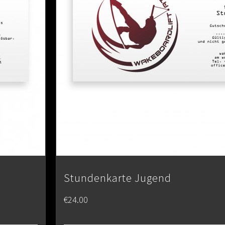
Stundenkarte Jugend
€
24.00