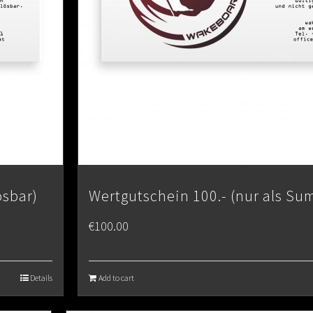
ösbar)
Wertgutschein 100.- (nur als Su
€
100.00
Details
Add to cart