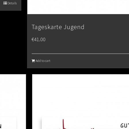
Details
Tageskarte Jugend
€
41.00
Add to cart