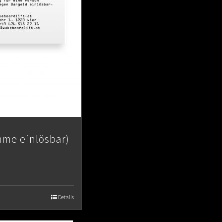
mme einlösbar)
Details