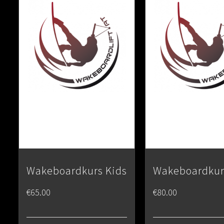
Wakeboardkurs Kids
Wakeboardkur
€
65.00
€
80.00