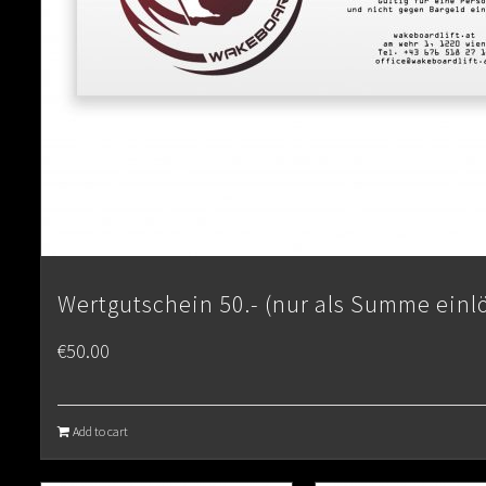
Wertgutschein 50.- (nur als Summe einl
€
50.00
Add to cart