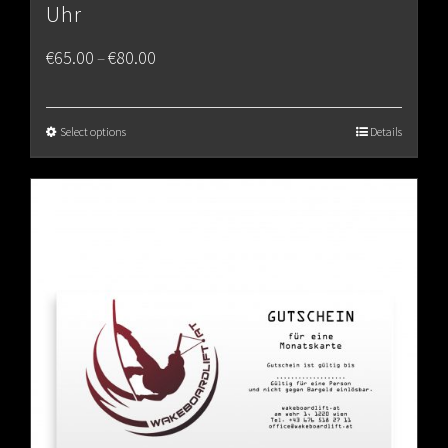
Uhr
Price
€
65.00
€
80.00
–
range:
€65.00
Select options
Details
through
€80.00