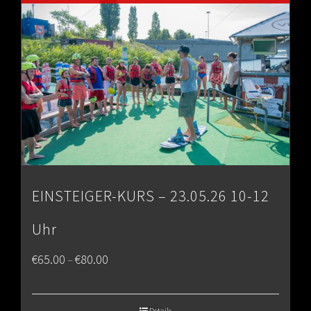
EINSTEIGER-KURS – 23.05.26 10-12
Uhr
Price
€
65.00
€
80.00
–
range:
€65.00
Details