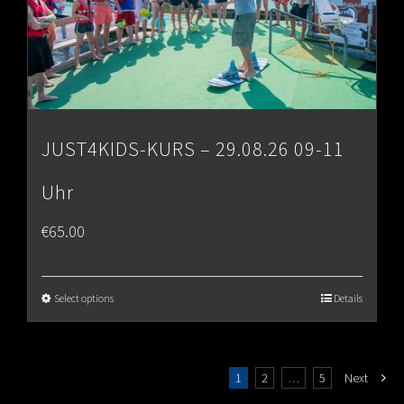
JUST4KIDS-KURS – 29.08.26 09-11
Uhr
€
65.00
Select options
Details
1
2
…
5
Next