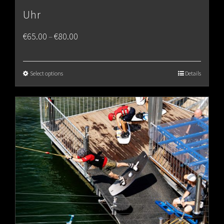
Uhr
Price
€
65.00
€
80.00
–
range:
€65.00
Select options
Details
through
€80.00