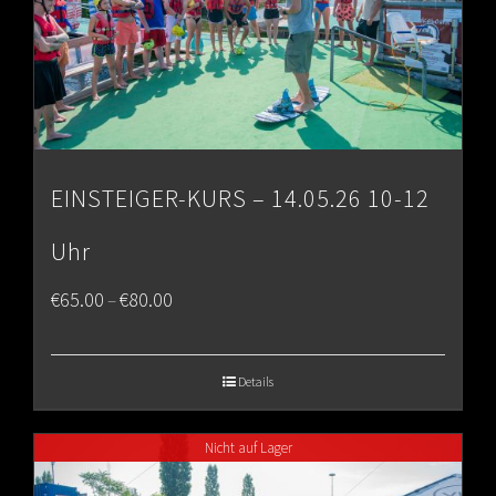
EINSTEIGER-KURS – 14.05.26 10-12
Uhr
Price
€
65.00
€
80.00
–
range:
€65.00
Details
through
Nicht auf Lager
€80.00