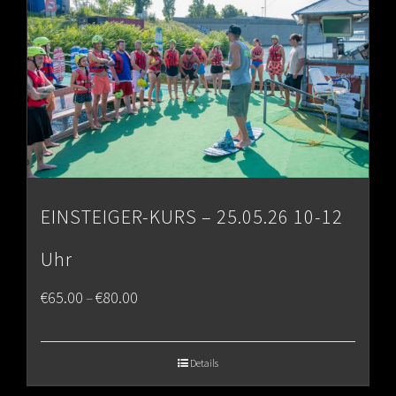
EINSTEIGER-KURS – 25.05.26 10-12
Uhr
Price
€
65.00
€
80.00
–
range:
€65.00
Details