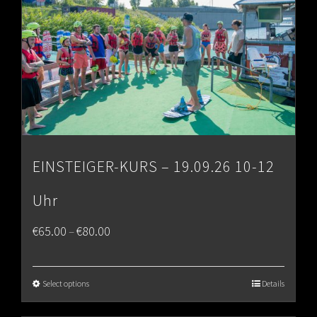
EINSTEIGER-KURS – 19.09.26 10-12
Uhr
Price
€
65.00
€
80.00
–
range:
€65.00
Select options
Details
through