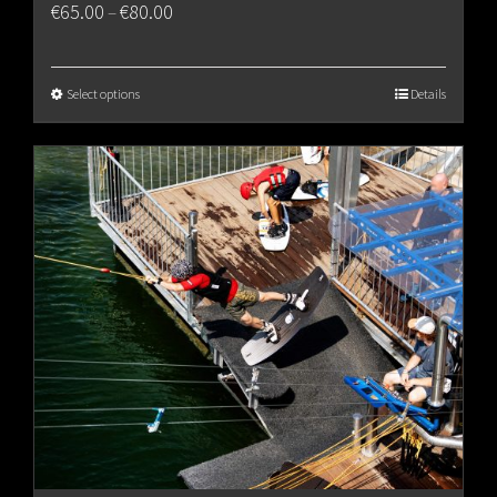
Price
€
65.00
€
80.00
–
range:
€65.00
Select options
Details
through
€80.00