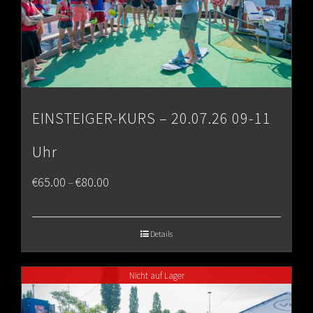
EINSTEIGER-KURS – 20.07.26 09-11
Uhr
Price
€
65.00
€
80.00
–
range:
€65.00
Details
through
Nicht auf Lager
€80.00