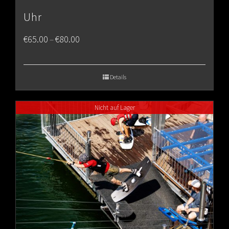
Uhr
Price
€
65.00
€
80.00
–
range:
€65.00
Details
through
Nicht auf Lager
€80.00