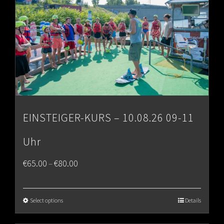
EINSTEIGER-KURS – 10.08.26 09-11
Uhr
Price
€
65.00
€
80.00
–
range:
€65.00
Select options
Details
through