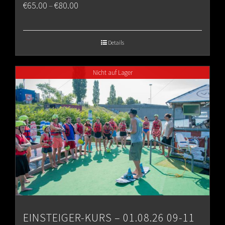
Price
€
65.00
€
80.00
–
range:
€65.00
Details
through
Nicht auf Lager
€80.00
EINSTEIGER-KURS – 01.08.26 09-11