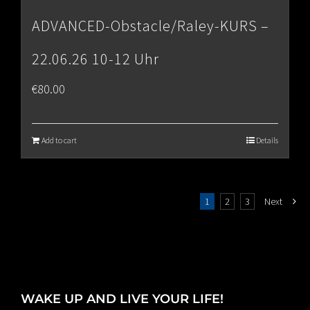
ADVANCED-Obstacle/Raley-KURS –
22.06.26 10-12 Uhr
€
80.00
Add to cart
Details
1
2
3
Next
WAKE UP AND LIVE YOUR LIFE!