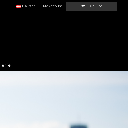
Deutsch
My Account
CART
lerie