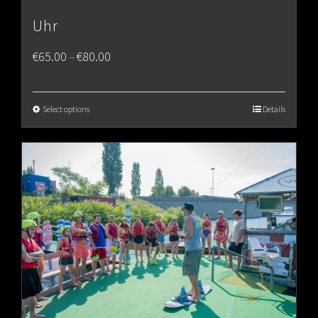
Uhr
Price
€
65.00
€
80.00
–
range:
€65.00
Select options
Details
through
€80.00