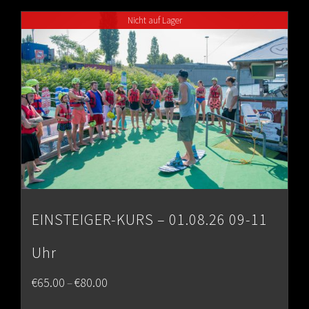
through
Nicht auf Lager
€80.00
EINSTEIGER-KURS – 01.08.26 09-11
Uhr
Price
€
65.00
€
80.00
–
range: