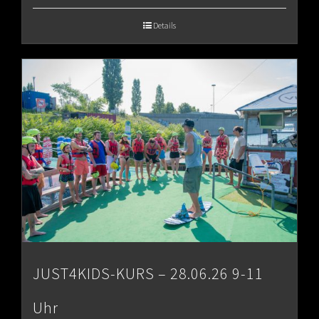
€65.00
Details
through
€80.00
JUST4KIDS-KURS – 28.06.26 9-11
Uhr