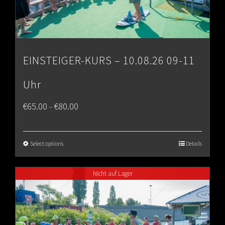
EINSTEIGER-KURS – 10.08.26 09-11
Uhr
Price
€
65.00
€
80.00
–
range:
€65.00
Select options
Details
through
Nicht auf Lager
€80.00