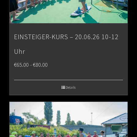
EINSTEIGER-KURS – 20.06.26 10-12
Uhr
Price
€
65.00
€
80.00
–
range:
€65.00
Details
through
€80.00