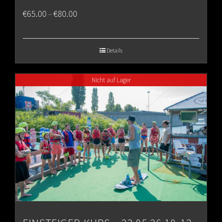
Price
€
65.00
€
80.00
–
range:
€65.00
Details
through
Nicht auf Lager
€80.00