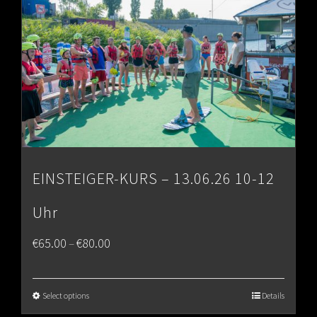
EINSTEIGER-KURS – 13.06.26 10-12
Uhr
Price
€
65.00
€
80.00
–
range:
€65.00
Select options
Details