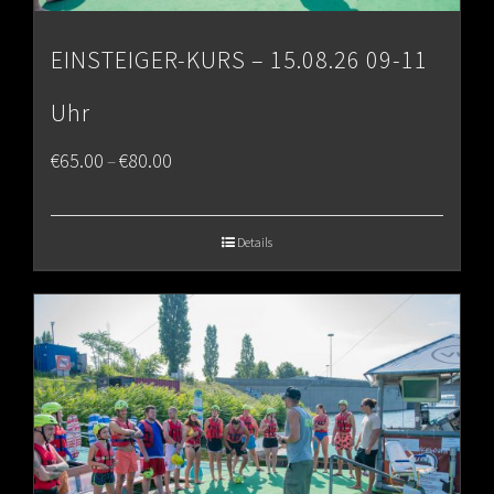
EINSTEIGER-KURS – 15.08.26 09-11
Uhr
Price
€
65.00
€
80.00
–
range:
€65.00
Details
through
€80.00