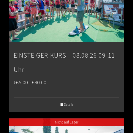
EINSTEIGER-KURS – 08.08.26 09-11
Uhr
Price
€
65.00
€
80.00
–
range:
€65.00
Details
through
Nicht auf Lager
€80.00