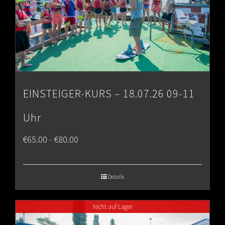
EINSTEIGER-KURS – 18.07.26 09-11
Uhr
Price
€
65.00
€
80.00
–
range:
€65.00
Details
through
Nicht auf Lager
€80.00