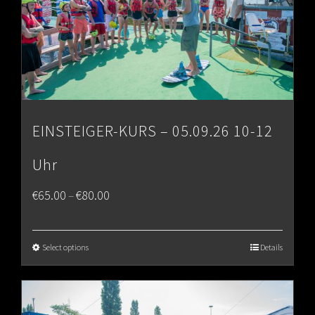
EINSTEIGER-KURS – 05.09.26 10-12
Uhr
Price
€
65.00
€
80.00
–
range:
€65.00
Select options
Details
through
€80.00