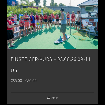
EINSTEIGER-KURS – 03.08.26 09-11
Uhr
Price
€
65.00
€
80.00
–
range:
€65.00
Details