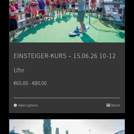
EINSTEIGER-KURS – 15.06.26 10-12
Uhr
Price
€
65.00
€
80.00
–
range:
€65.00
Select options
Details
through
€80.00