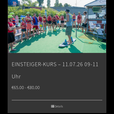
EINSTEIGER-KURS – 11.07.26 09-11
Uhr
Price
€
65.00
€
80.00
–
range:
€65.00
Details