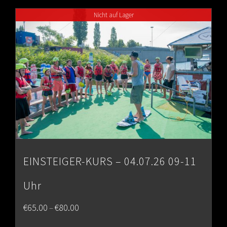
through
Nicht auf Lager
€80.00
EINSTEIGER-KURS – 04.07.26 09-11
Uhr
Price
€
65.00
€
80.00
–
range: