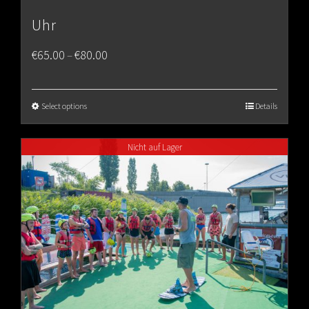
Uhr
Price
€
65.00
€
80.00
–
range:
€65.00
Select options
Details
through
Nicht auf Lager
€80.00