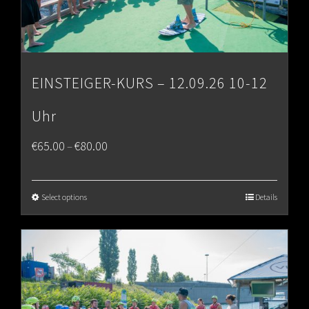
EINSTEIGER-KURS – 12.09.26 10-12
Uhr
Price
€
65.00
€
80.00
–
range:
€65.00
Select options
Details
through
€80.00