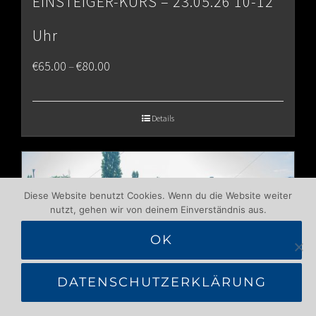
EINSTEIGER-KURS – 23.05.26 10-12
Uhr
Price
€
65.00
€
80.00
–
range:
€65.00
Details
through
€80.00
Diese Website benutzt Cookies. Wenn du die Website weiter
nutzt, gehen wir von deinem Einverständnis aus.
OK
DATENSCHUTZERKLÄRUNG