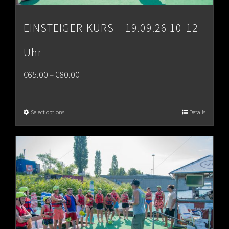
EINSTEIGER-KURS – 19.09.26 10-12
Uhr
Price
€
65.00
€
80.00
–
range:
€65.00
Select options
Details
through
€80.00