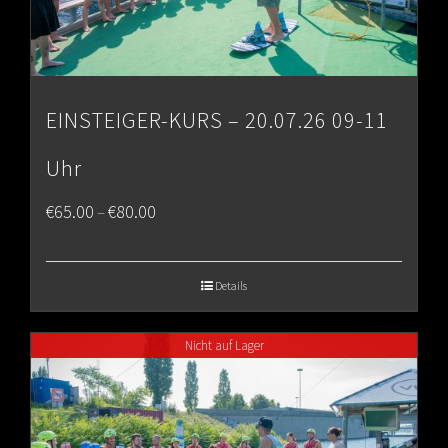
EINSTEIGER-KURS – 20.07.26 09-11
Uhr
Price
€
65.00
€
80.00
–
range:
€65.00
Details
through
Nicht auf Lager
€80.00