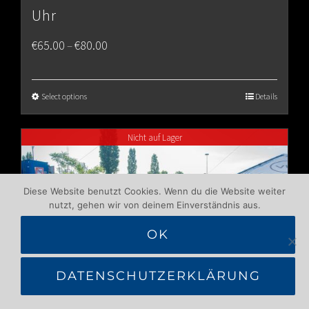
Uhr
Price
€
65.00
€
80.00
–
range:
€65.00
Select options
Details
through
Nicht auf Lager
€80.00
Diese Website benutzt Cookies. Wenn du die Website weiter
nutzt, gehen wir von deinem Einverständnis aus.
OK
DATENSCHUTZERKLÄRUNG