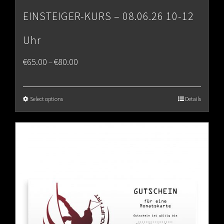
EINSTEIGER-KURS – 08.06.26 10-12
Uhr
Price
€
65.00
€
80.00
–
range:
€65.00
Select options
Details
through
€80.00