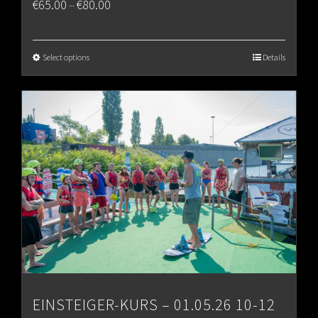
Price
€
65.00
€
80.00
–
range:
€65.00
Select options
Details
through
€80.00
EINSTEIGER-KURS – 01.05.26 10-12