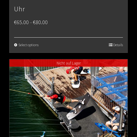
Uhr
Price
€
65.00
€
80.00
–
range:
€65.00
Select options
Details
through
Nicht auf Lager
€80.00