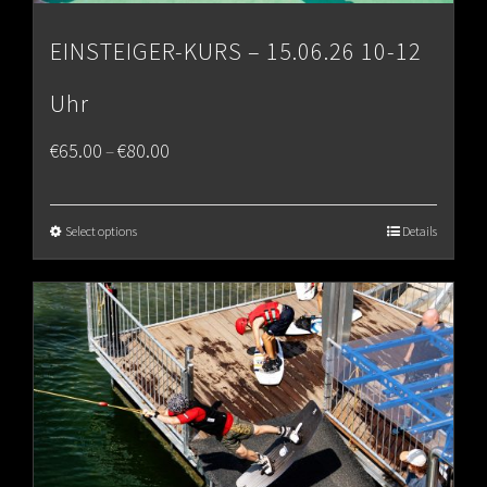
EINSTEIGER-KURS – 15.06.26 10-12
Uhr
Price
€
65.00
€
80.00
–
range:
€65.00
Select options
Details
through
€80.00