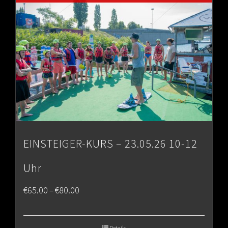
EINSTEIGER-KURS – 23.05.26 10-12
Uhr
Price
€
65.00
€
80.00
–
range:
€65.00
Details