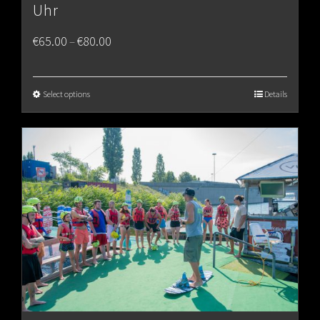
Uhr
Price
€
65.00
€
80.00
–
range:
€65.00
Select options
Details
through
€80.00