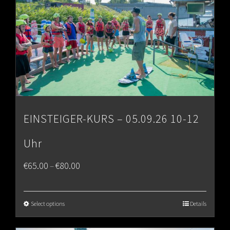
EINSTEIGER-KURS – 05.09.26 10-12
Uhr
Price
€
65.00
€
80.00
–
range:
€65.00
Select options
Details
through