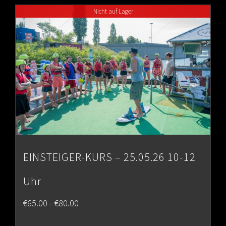
through
Nicht auf Lager
€80.00
EINSTEIGER-KURS – 25.05.26 10-12
Uhr
Price
€
65.00
€
80.00
–
range: