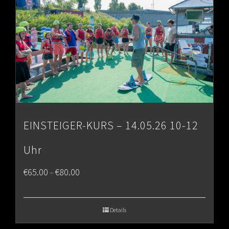
EINSTEIGER-KURS – 14.05.26 10-12
Uhr
Price
€
65.00
€
80.00
–
range:
€65.00
Details