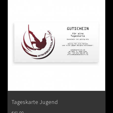
Tageskarte Jugend
€
41.00