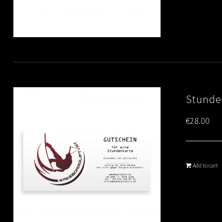
Stunde
€
28.00
Add to cart