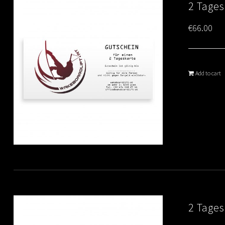
2 Tage
€
66.00
Add to cart
2 Tages