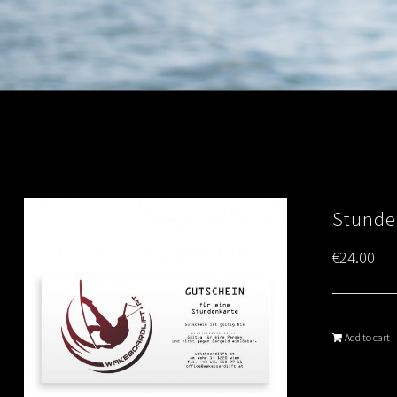
Stunde
€
24.00
Add to cart