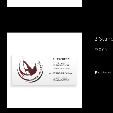
2 Stun
€
30.00
Add to cart