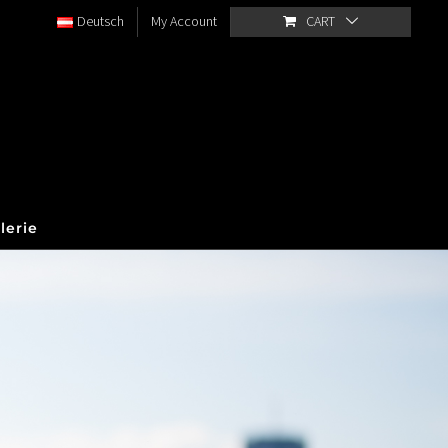
Deutsch
My Account
CART
lerie