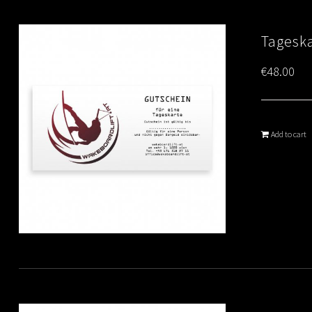
Tagesk
€
48.00
Add to cart