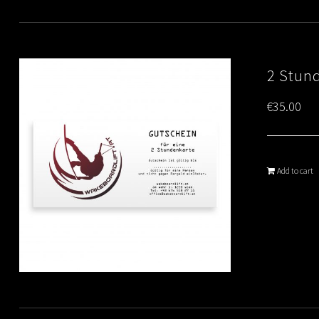
2 Stun
€
35.00
Add to cart