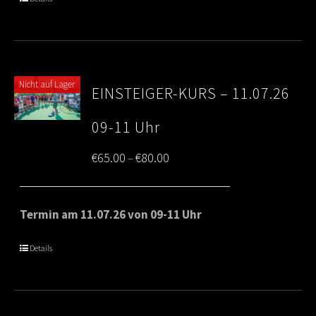
€80.00
Nicht auf Lager
EINSTEIGER-KURS – 11.07.26
09-11 Uhr
Price
€
65.00
€
80.00
–
range:
€65.00
Termin am 11.07.26 von 09-11 Uhr
through
Details
€80.00