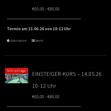
Price
€
65.00
€
80.00
–
range:
€65.00
Termin am 13.06.26 von 10-12 Uhr
through
Select options
Details
€80.00
Nicht auf Lager
EINSTEIGER-KURS – 14.05.26
10-12 Uhr
Price
€
65.00
€
80.00
–
range: