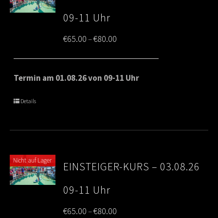
09-11 Uhr
Price
€
65.00
€
80.00
–
range:
€65.00
Termin am 01.08.26 von 09-11 Uhr
through
Details
€80.00
Nicht auf Lager
EINSTEIGER-KURS – 03.08.26
09-11 Uhr
Price
€
65.00
€
80.00
–