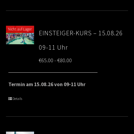
Nicht auf Lager
EINSTEIGER-KURS – 15.08.26
09-11 Uhr
Price
€
65.00
€
80.00
–
range:
€65.00
Termin am 15.08.26 von 09-11 Uhr
through
Details
€80.00