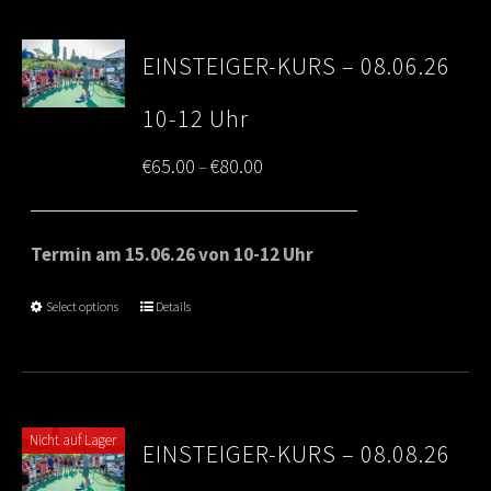
EINSTEIGER-KURS – 08.06.26
10-12 Uhr
Price
€
65.00
€
80.00
–
range:
€65.00
Termin am 15.06.26 von 10-12 Uhr
through
Select options
Details
€80.00
Nicht auf Lager
EINSTEIGER-KURS – 08.08.26