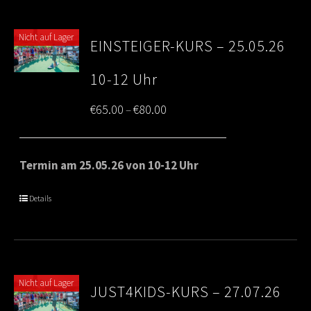
Nicht auf Lager
EINSTEIGER-KURS – 25.05.26
10-12 Uhr
Price
€
65.00
€
80.00
–
range:
€65.00
Termin am 25.05.26 von 10-12 Uhr
through
Details
€80.00
Nicht auf Lager
JUST4KIDS-KURS – 27.07.26