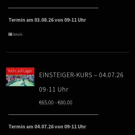
range:
€65.00
Termin am 03.08.26 von 09-11 Uhr
through
Details
€80.00
Nicht auf Lager
EINSTEIGER-KURS – 04.07.26
09-11 Uhr
Price
€
65.00
€
80.00
–
range:
€65.00
Termin am 04.07.26 von 09-11 Uhr