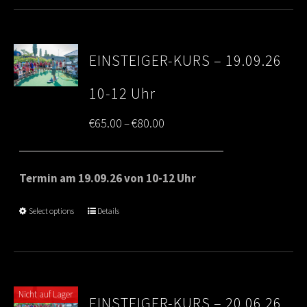
EINSTEIGER-KURS – 19.09.26
10-12 Uhr
Price
€
65.00
€
80.00
–
range:
€65.00
Termin am 19.09.26 von 10-12 Uhr
through
Select options
Details
€80.00
Nicht auf Lager
EINSTEIGER-KURS – 20.06.26