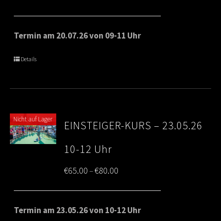
range:
€65.00
Termin am 20.07.26 von 09-11 Uhr
through
Details
€80.00
Nicht auf Lager
EINSTEIGER-KURS – 23.05.26
10-12 Uhr
Price
€
65.00
€
80.00
–
range:
€65.00
Termin am 23.05.26 von 10-12 Uhr