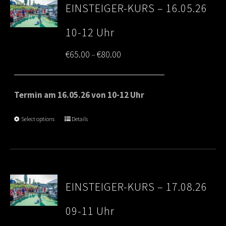
EINSTEIGER-KURS – 16.05.26
10-12 Uhr
Price
€
65.00
€
80.00
–
range:
€65.00
Termin am 16.05.26 von 10-12 Uhr
through
Select options
Details
€80.00
EINSTEIGER-KURS – 17.08.26
09-11 Uhr