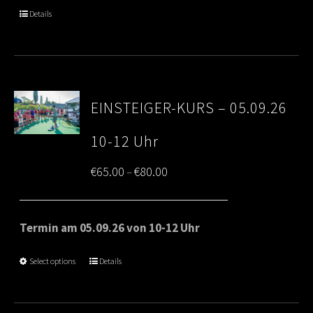
through
Details
€80.00
EINSTEIGER-KURS – 05.09.26
10-12 Uhr
Price
€
65.00
€
80.00
–
range:
€65.00
Termin am 05.09.26 von 10-12 Uhr
through
Select options
Details
€80.00