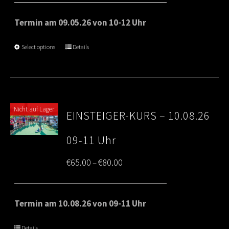
€65.00
Termin am 09.05.26 von 10-12 Uhr
through
Select options
Details
€80.00
Nicht auf Lager
EINSTEIGER-KURS – 10.08.26
09-11 Uhr
Price
€
65.00
€
80.00
–
range:
€65.00
Termin am 10.08.26 von 09-11 Uhr
through
Details