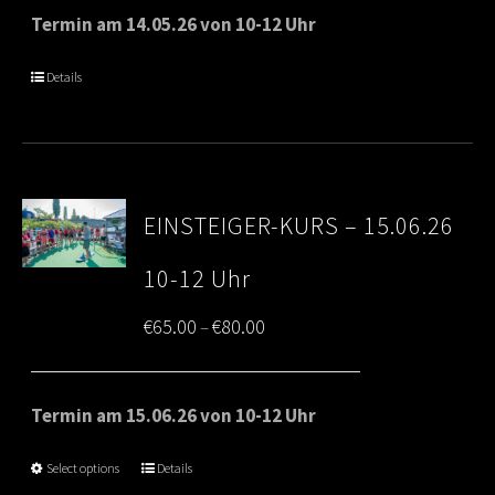
€65.00
Termin am 14.05.26 von 10-12 Uhr
through
Details
€80.00
EINSTEIGER-KURS – 15.06.26
10-12 Uhr
Price
€
65.00
€
80.00
–
range:
€65.00
Termin am 15.06.26 von 10-12 Uhr
through
Select options
Details
€80.00