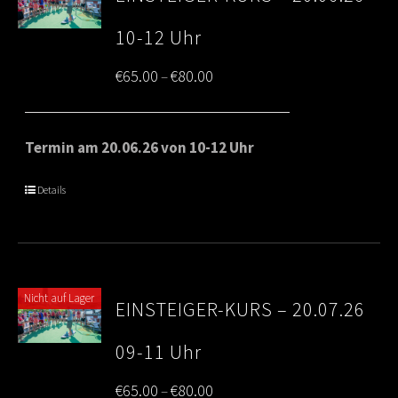
10-12 Uhr
Price
€
65.00
€
80.00
–
range:
€65.00
Termin am 20.06.26 von 10-12 Uhr
through
Details
€80.00
Nicht auf Lager
EINSTEIGER-KURS – 20.07.26
09-11 Uhr
Price
€
65.00
€
80.00
–