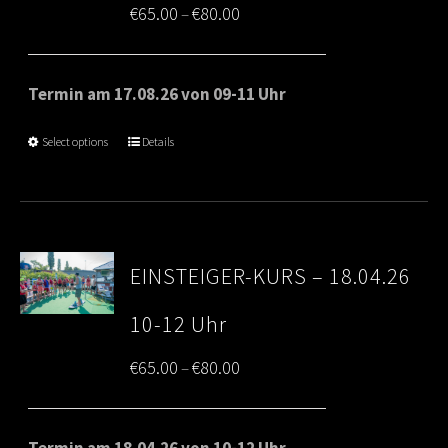
Price
€
65.00
€
80.00
–
range:
€65.00
Termin am 17.08.26 von 09-11 Uhr
through
Select options
Details
€80.00
EINSTEIGER-KURS – 18.04.26
10-12 Uhr
Price
€
65.00
€
80.00
–
range:
€65.00
Termin am 18.04.26 von 10-12 Uhr