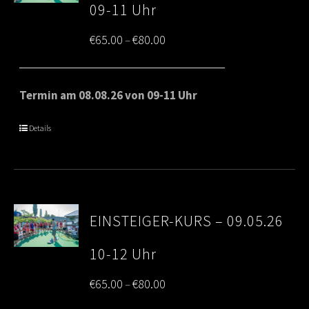
09-11 Uhr
Price
€
65.00
€
80.00
–
range:
€65.00
Termin am 08.08.26 von 09-11 Uhr
through
Details
€80.00
EINSTEIGER-KURS – 09.05.26
10-12 Uhr
Price
€
65.00
€
80.00
–
range: