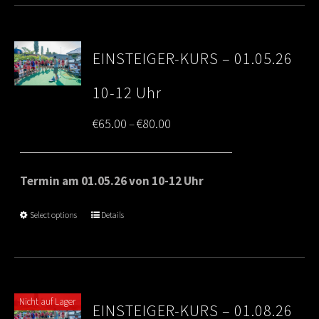
EINSTEIGER-KURS – 01.05.26
10-12 Uhr
Price
€
65.00
€
80.00
–
range:
€65.00
Termin am 01.05.26 von 10-12 Uhr
through
Select options
Details
€80.00
Nicht auf Lager
EINSTEIGER-KURS – 01.08.26