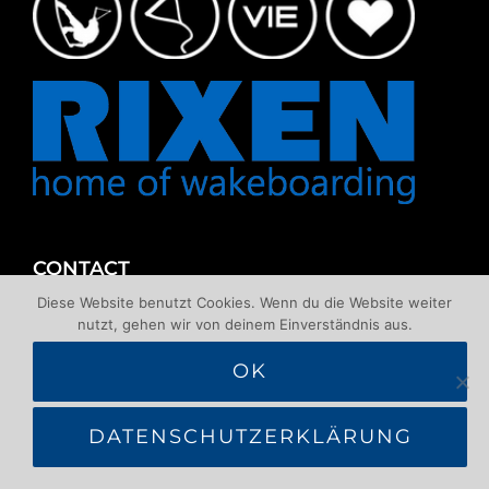
CONTACT
Diese Website benutzt Cookies. Wenn du die Website weiter
nutzt, gehen wir von deinem Einverständnis aus.
OK
1220 Wien, Am Wehr 1 – Neue Donau
+43 676 518 2711
DATENSCHUTZERKLÄRUNG
info@wakeboardlift.at