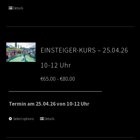
through
Details
€80.00
EINSTEIGER-KURS – 25.04.26
10-12 Uhr
Price
€
65.00
€
80.00
–
range:
€65.00
Termin am 25.04.26 von 10-12 Uhr
through
Select options
Details
€80.00