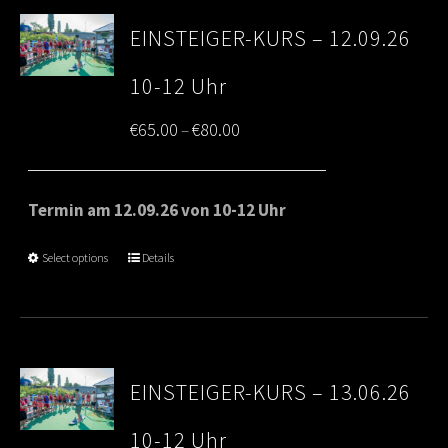
EINSTEIGER-KURS – 12.09.26
10-12 Uhr
Price
€
65.00
€
80.00
–
range:
€65.00
Termin am 12.09.26 von 10-12 Uhr
through
Select options
Details
€80.00
EINSTEIGER-KURS – 13.06.26
10-12 Uhr