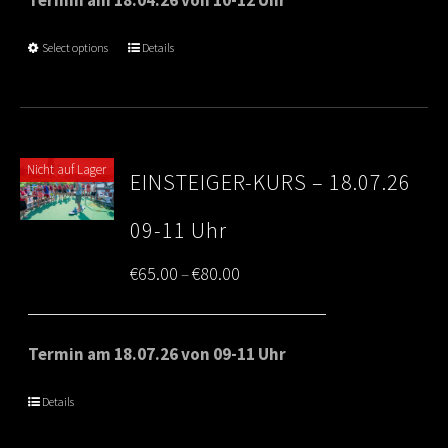
through
Select options
Details
€80.00
Nicht auf Lager
EINSTEIGER-KURS – 18.07.26
09-11 Uhr
Price
€
65.00
€
80.00
–
range:
€65.00
Termin am 18.07.26 von 09-11 Uhr
through
Details
€80.00