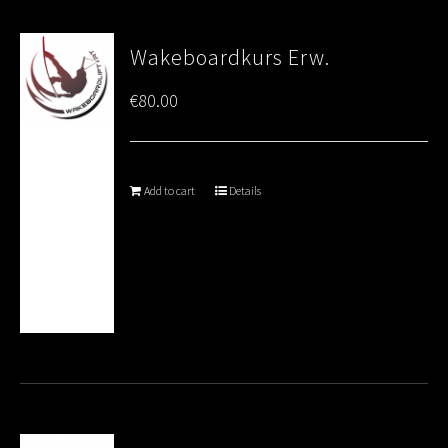
Wakeboardkurs Erw.
€
80.00
Add to cart
Details