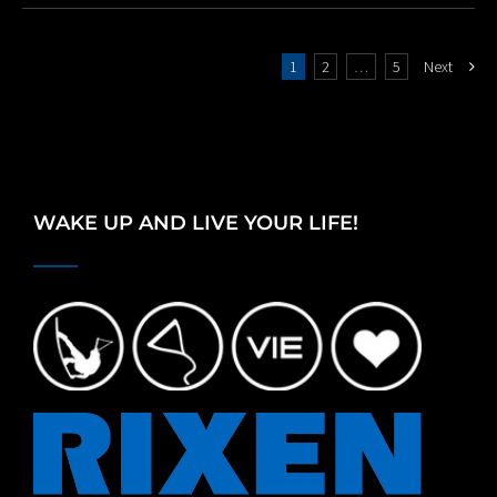
1
2
…
5
Next
WAKE UP AND LIVE YOUR LIFE!