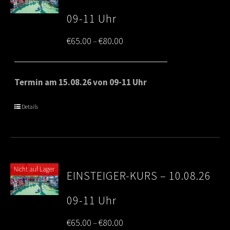
09-11 Uhr
Price
€
65.00
€
80.00
–
range:
€65.00
Termin am 15.08.26 von 09-11 Uhr
through
Details
€80.00
Nicht auf Lager
EINSTEIGER-KURS – 10.08.26
09-11 Uhr
Price
€
65.00
€
80.00
–