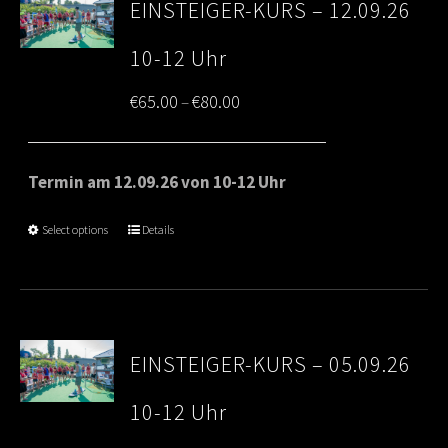
EINSTEIGER-KURS – 12.09.26
10-12 Uhr
Price
€
65.00
€
80.00
–
range:
€65.00
Termin am 12.09.26 von 10-12 Uhr
through
Select options
Details
€80.00
EINSTEIGER-KURS – 05.09.26
10-12 Uhr