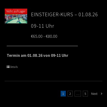
Nicht auf Lager
EINSTEIGER-KURS – 01.08.26
09-11 Uhr
Price
€
65.00
€
80.00
–
range:
€65.00
Termin am 01.08.26 von 09-11 Uhr
through
Details
€80.00
1
2
…
5
Next