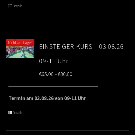
through
Details
€80.00
Nicht auf Lager
EINSTEIGER-KURS – 03.08.26
09-11 Uhr
Price
€
65.00
€
80.00
–
range:
€65.00
Termin am 03.08.26 von 09-11 Uhr
through
Details
€80.00