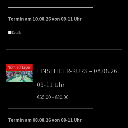
range:
€65.00
Termin am 10.08.26 von 09-11 Uhr
through
Details
€80.00
Nicht auf Lager
EINSTEIGER-KURS – 08.08.26
09-11 Uhr
Price
€
65.00
€
80.00
–
range:
€65.00
Termin am 08.08.26 von 09-11 Uhr