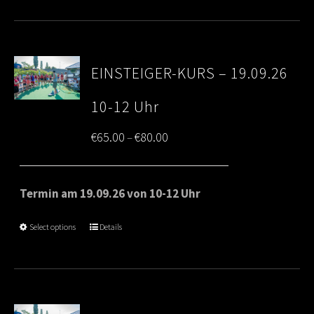
EINSTEIGER-KURS – 19.09.26
10-12 Uhr
Price
€
65.00
€
80.00
–
range:
€65.00
Termin am 19.09.26 von 10-12 Uhr
through
Select options
Details
€80.00