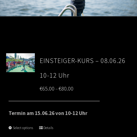
EINSTEIGER-KURS – 08.06.26
10-12 Uhr
Price
€
65.00
€
80.00
–
range:
€65.00
Termin am 15.06.26 von 10-12 Uhr
through
Select options
Details
€80.00