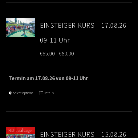
EINSTEIGER-KURS – 17.08.26
09-11 Uhr
Price
€
65.00
€
80.00
–
range:
€65.00
Termin am 17.08.26 von 09-11 Uhr
through
Select options
Details
€80.00
Nicht auf Lager
EINSTEIGER-KURS – 15.08.26