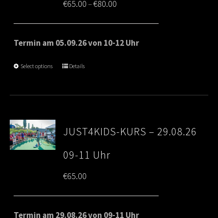
Price
€
65.00
€
80.00
–
range:
€65.00
Termin am 05.09.26 von 10-12 Uhr
through
Select options
Details
€80.00
JUST4KIDS-KURS – 29.08.26
09-11 Uhr
€
65.00
Termin am 29.08.26 von 09-11 Uhr