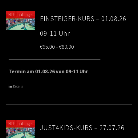
Nicht auf Lager
EINSTEIGER-KURS – 01.08.26
09-11 Uhr
Price
€
65.00
€
80.00
–
range:
€65.00
Termin am 01.08.26 von 09-11 Uhr
through
Details
€80.00
Nicht auf Lager
JUST4KIDS-KURS – 27.07.26