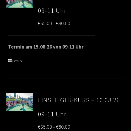
09-11 Uhr
Price
€
65.00
€
80.00
–
range:
€65.00
Termin am 15.08.26 von 09-11 Uhr
through
Details
€80.00
EINSTEIGER-KURS – 10.08.26
09-11 Uhr
Price
€
65.00
€
80.00
–