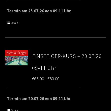
Termin am 25.07.26 von 09-11 Uhr
Details
Nicht auf Lager
EINSTEIGER-KURS – 20.07.26
09-11 Uhr
Price
€
65.00
€
80.00
–
range:
€65.00
Termin am 20.07.26 von 09-11 Uhr
through
Details