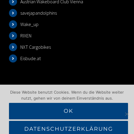
Austrian Wakeboard Club Vienna
savejapandolphins
Wake_up
RIXEN
NXT Cargobikes
Eisbude.at
Diese Website benutzt Cookies. Wenn du die Website weiter
nutzt, gehen wir von deinem Einverständnis aus.
OK
©2025 Wakeboardlift Wien | All Rights Reserved |
Impressum
|
Datenschutzbelehrung
|
AGB
|
DATENSCHUTZERKLÄRUNG
Benutzungsbedingungen