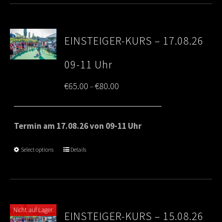
EINSTEIGER-KURS – 17.08.26
09-11 Uhr
Price
€
65.00
€
80.00
–
range:
€65.00
Termin am 17.08.26 von 09-11 Uhr
through
Select options
Details
€80.00
Nicht auf Lager
EINSTEIGER-KURS – 15.08.26