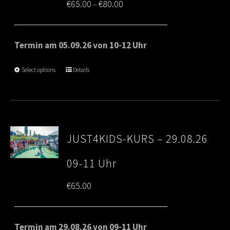
Price
€
65.00
€
80.00
–
range:
€65.00
Termin am 05.09.26 von 10-12 Uhr
through
Select options
Details
€80.00
JUST4KIDS-KURS – 29.08.26
09-11 Uhr
€
65.00
Termin am 29.08.26 von 09-11 Uhr