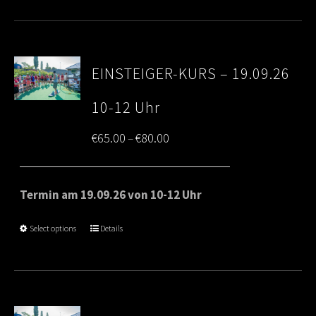
EINSTEIGER-KURS – 19.09.26
10-12 Uhr
Price
€
65.00
€
80.00
–
range:
€65.00
Termin am 19.09.26 von 10-12 Uhr
through
Select options
Details
€80.00