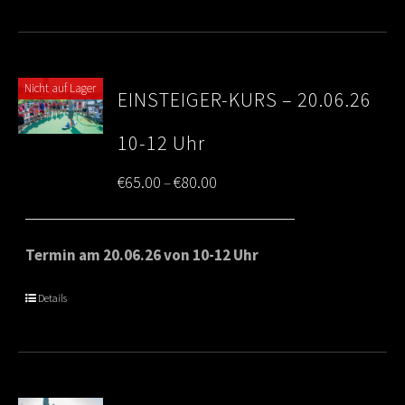
Nicht auf Lager
EINSTEIGER-KURS – 20.06.26
10-12 Uhr
Price
€
65.00
€
80.00
–
range:
€65.00
Termin am 20.06.26 von 10-12 Uhr
through
Details
€80.00