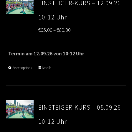
EINSTEIGER-KURS – 12.09.26
10-12 Uhr
Price
€
65.00
€
80.00
–
range:
€65.00
Termin am 12.09.26 von 10-12 Uhr
through
Select options
Details
€80.00
EINSTEIGER-KURS – 05.09.26
10-12 Uhr