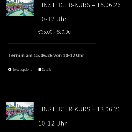
EINSTEIGER-KURS – 15.06.26
10-12 Uhr
Price
€
65.00
€
80.00
–
range:
€65.00
Termin am 15.06.26 von 10-12 Uhr
through
Select options
Details
€80.00
EINSTEIGER-KURS – 13.06.26
10-12 Uhr