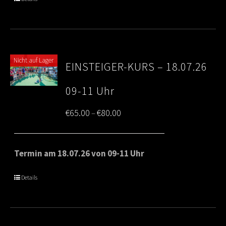
€80.00
Nicht auf Lager
EINSTEIGER-KURS – 18.07.26
09-11 Uhr
Price
€
65.00
€
80.00
–
range:
€65.00
Termin am 18.07.26 von 09-11 Uhr
through
Details
€80.00