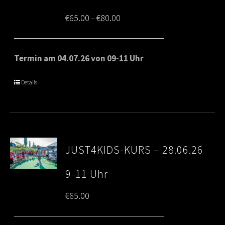
Price
€
65.00
€
80.00
–
range:
€65.00
Termin am 04.07.26 von 09-11 Uhr
through
Details
€80.00
JUST4KIDS-KURS – 28.06.26
9-11 Uhr
€
65.00