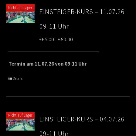
Nicht auf Lager
EINSTEIGER-KURS – 11.07.26
09-11 Uhr
Price
€
65.00
€
80.00
–
range:
€65.00
Termin am 11.07.26 von 09-11 Uhr
through
Details
€80.00
Nicht auf Lager
EINSTEIGER-KURS – 04.07.26
09-11 Uhr