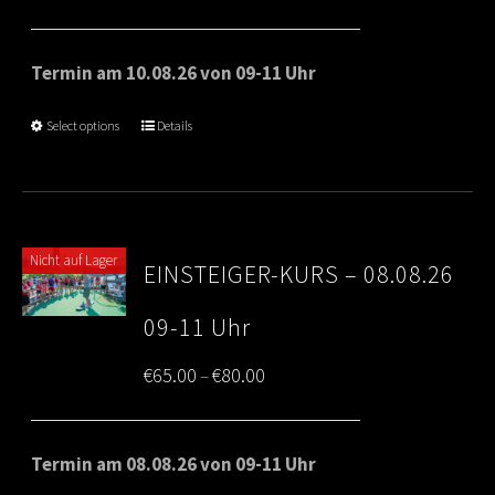
range:
€65.00
Termin am 10.08.26 von 09-11 Uhr
through
Select options
Details
€80.00
Nicht auf Lager
EINSTEIGER-KURS – 08.08.26
09-11 Uhr
Price
€
65.00
€
80.00
–
range:
€65.00
Termin am 08.08.26 von 09-11 Uhr