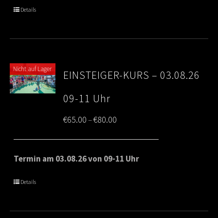
through
Details
€80.00
Nicht auf Lager
EINSTEIGER-KURS – 03.08.26
09-11 Uhr
Price
€
65.00
€
80.00
–
range:
€65.00
Termin am 03.08.26 von 09-11 Uhr
through
Details
€80.00