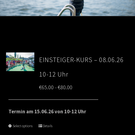
EINSTEIGER-KURS – 08.06.26
10-12 Uhr
Price
€
65.00
€
80.00
–
range:
€65.00
Termin am 15.06.26 von 10-12 Uhr
through
Select options
Details
€80.00