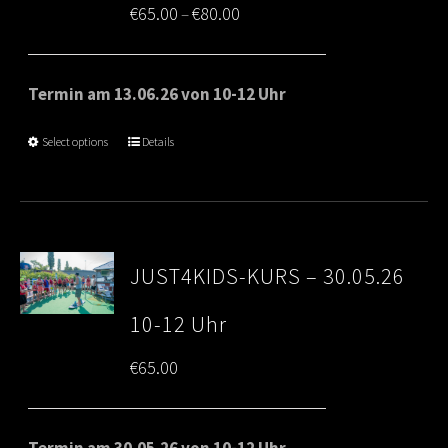
Price
€
65.00
€
80.00
–
range:
€65.00
Termin am 13.06.26 von 10-12 Uhr
through
Select options
Details
€80.00
JUST4KIDS-KURS – 30.05.26
10-12 Uhr
€
65.00
Termin am 30.05.26 von 10-12 Uhr