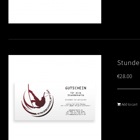
Stunde
€
28.00
Add to cart