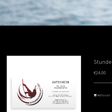
Stunde
€
24.00
Add to cart