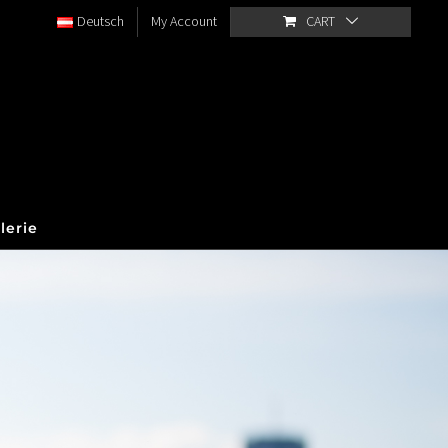
Deutsch
My Account
CART
lerie