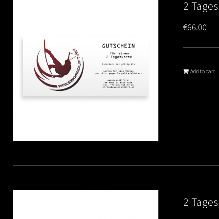
2 Tage
€
66.00
Add to cart
2 Tages