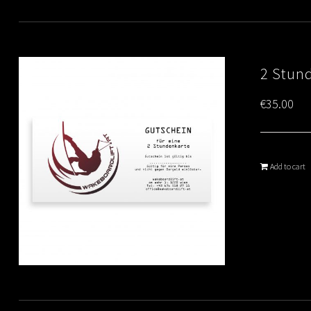
2 Stun
€
35.00
Add to cart