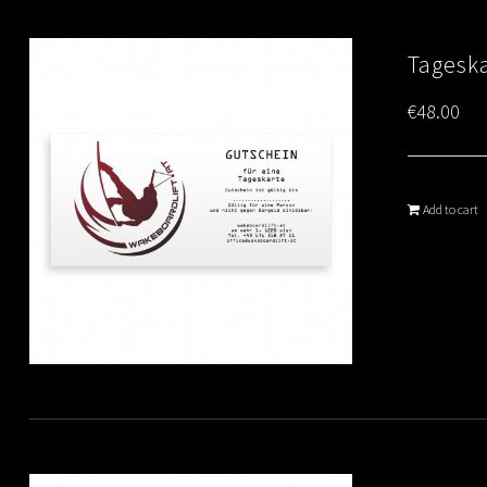
Tagesk
€
48.00
Add to cart