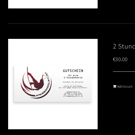
2 Stun
€
30.00
Add to cart