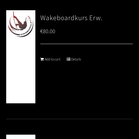
Wakeboardkurs Erw.
€
80.00
Add to cart
Details