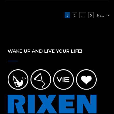
1
2
…
5
Next
WAKE UP AND LIVE YOUR LIFE!