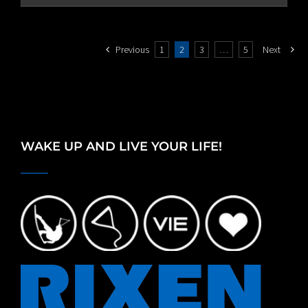
through
€80.00
Previous
1
2
3
…
5
Next
WAKE UP AND LIVE YOUR LIFE!