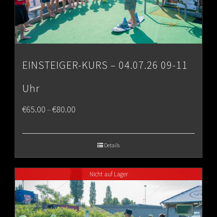
EINSTEIGER-KURS – 04.07.26 09-11
Uhr
Price
€
65.00
€
80.00
–
range:
€65.00
Details
through
Nicht auf Lager
€80.00