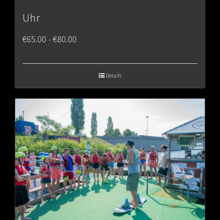
Uhr
Price
€
65.00
€
80.00
–
range:
€65.00
Details
through
€80.00