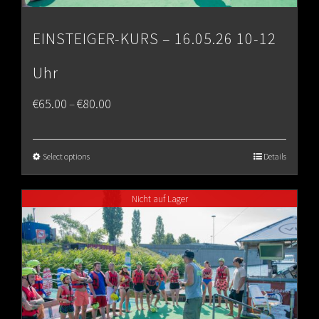
EINSTEIGER-KURS – 16.05.26 10-12
Uhr
Price
€
65.00
€
80.00
–
range:
€65.00
Select options
Details
through
Nicht auf Lager
€80.00