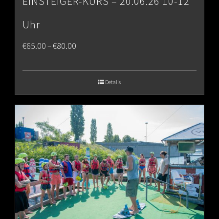
EINSTEIGER-KURS – 20.06.26 10-12
Uhr
Price
€
65.00
€
80.00
–
range:
€65.00
Details
through
€80.00