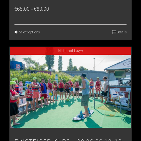
Price
€
65.00
€
80.00
–
range:
€65.00
Select options
Details
through
Nicht auf Lager
€80.00