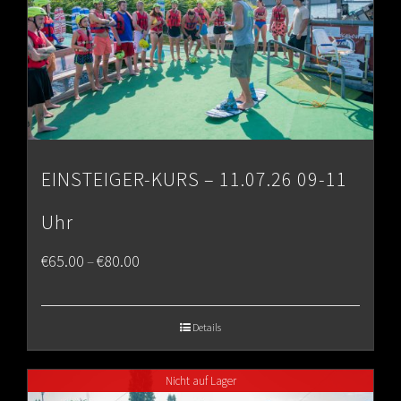
EINSTEIGER-KURS – 11.07.26 09-11
Uhr
Price
€
65.00
€
80.00
–
range:
€65.00
Details
through
Nicht auf Lager
€80.00