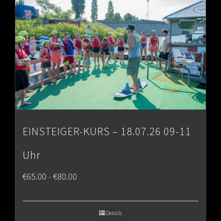
EINSTEIGER-KURS – 18.07.26 09-11
Uhr
Price
€
65.00
€
80.00
–
range:
€65.00
Details