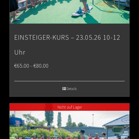
EINSTEIGER-KURS – 23.05.26 10-12
Uhr
Price
€
65.00
€
80.00
–
range:
€65.00
Details
through
Nicht auf Lager
€80.00