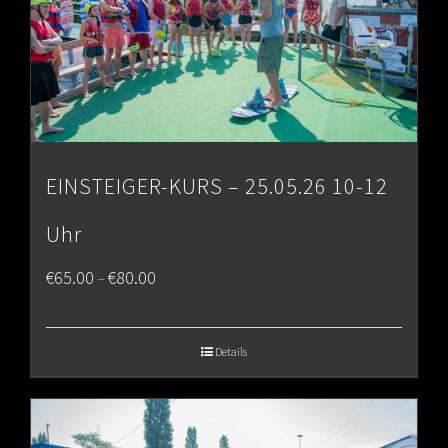
EINSTEIGER-KURS – 25.05.26 10-12
Uhr
Price
€
65.00
€
80.00
–
range:
€65.00
Details
through
€80.00