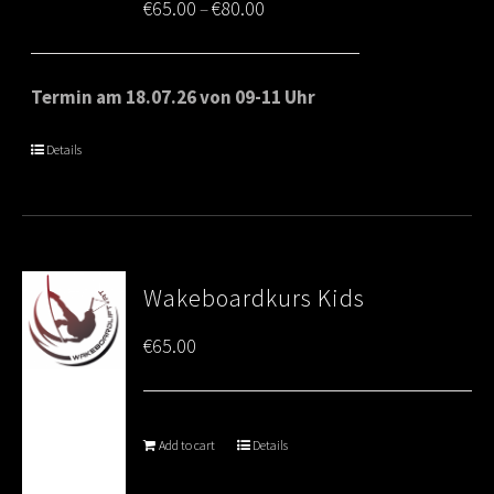
Price
€
65.00
€
80.00
–
range:
€65.00
Termin am 18.07.26 von 09-11 Uhr
through
Details
€80.00
Wakeboardkurs Kids
€
65.00
Add to cart
Details