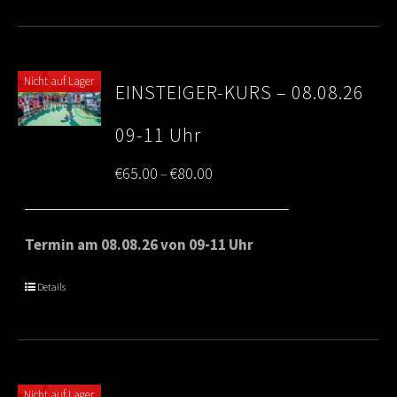
Nicht auf Lager
EINSTEIGER-KURS – 08.08.26
09-11 Uhr
Price
€
65.00
€
80.00
–
range:
€65.00
Termin am 08.08.26 von 09-11 Uhr
through
Details
€80.00
Nicht auf Lager