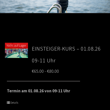
Nicht auf Lager
EINSTEIGER-KURS – 01.08.26
09-11 Uhr
Price
€
65.00
€
80.00
–
range:
€65.00
Termin am 01.08.26 von 09-11 Uhr
through
Details
€80.00