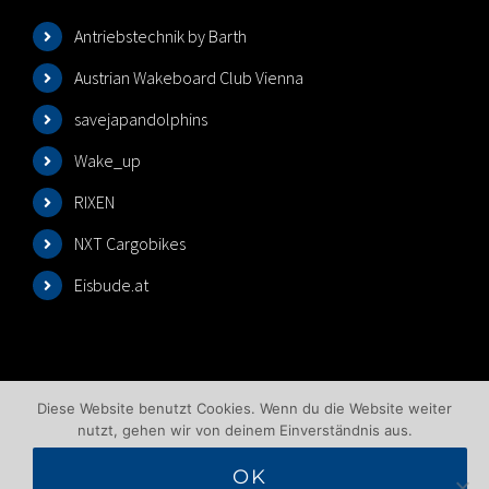
Antriebstechnik by Barth
Austrian Wakeboard Club Vienna
savejapandolphins
Wake_up
RIXEN
NXT Cargobikes
Eisbude.at
Diese Website benutzt Cookies. Wenn du die Website weiter
nutzt, gehen wir von deinem Einverständnis aus.
OK
©2025 Wakeboardlift Wien | All Rights Reserved |