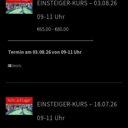
EINSTEIGER-KURS – 03.08.26
09-11 Uhr
Price
€
65.00
€
80.00
–
range:
€65.00
Termin am 03.08.26 von 09-11 Uhr
through
Details
€80.00
Nicht auf Lager
EINSTEIGER-KURS – 18.07.26
09-11 Uhr