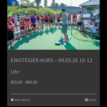
EINSTEIGER-KURS – 09.05.26 10-12
Uhr
Price
€
65.00
€
80.00
–
range:
€65.00
Select options
Details