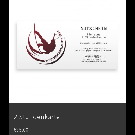
2 Stundenkarte
€
35.00