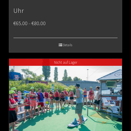
Uhr
Price
€
65.00
€
80.00
–
range:
€65.00
Details
through
Nicht auf Lager
€80.00