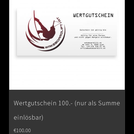
Wertgutschein 100.- (nur als Summe
einlösbar)
€
100.00