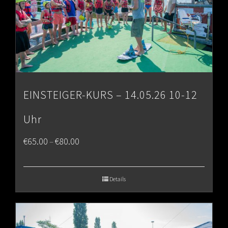
EINSTEIGER-KURS – 14.05.26 10-12
Uhr
Price
€
65.00
€
80.00
–
range:
€65.00
Details
through
€80.00