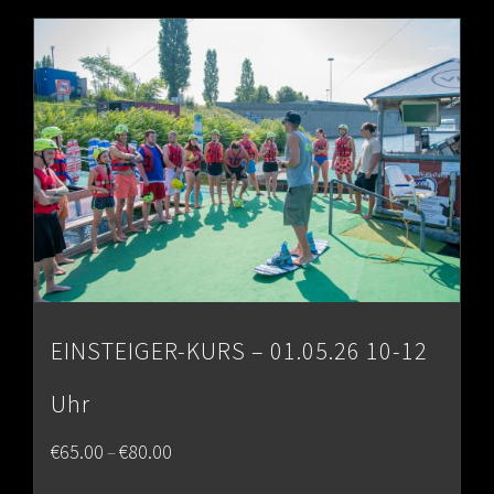
through
€80.00
EINSTEIGER-KURS – 01.05.26 10-12
Uhr
Price
€
65.00
€
80.00
–
range: