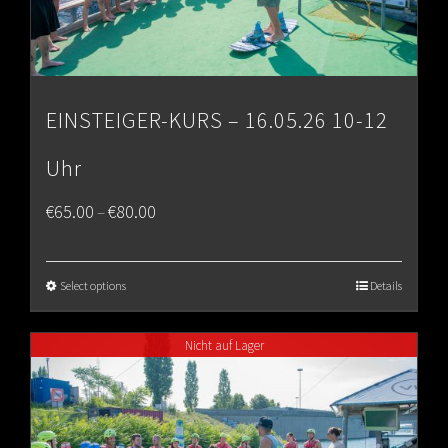
EINSTEIGER-KURS – 16.05.26 10-12
Uhr
Price
€
65.00
€
80.00
–
range:
€65.00
Select options
Details
through
Nicht auf Lager
€80.00