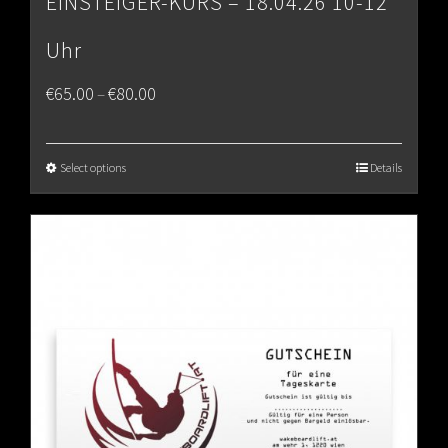
EINSTEIGER-KURS – 18.04.26 10-12
Uhr
Price
€
65.00
€
80.00
–
range:
€65.00
Select options
Details
through
€80.00