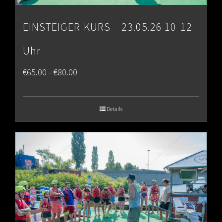
EINSTEIGER-KURS – 23.05.26 10-12
Uhr
Price
€
65.00
€
80.00
–
range:
€65.00
Details
through
€80.00