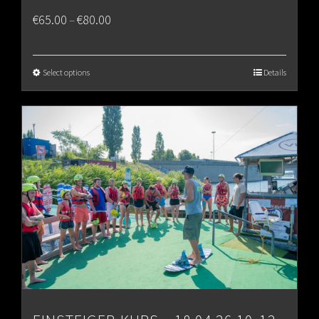
Price
€
65.00
€
80.00
–
range:
€65.00
Select options
Details
through
€80.00