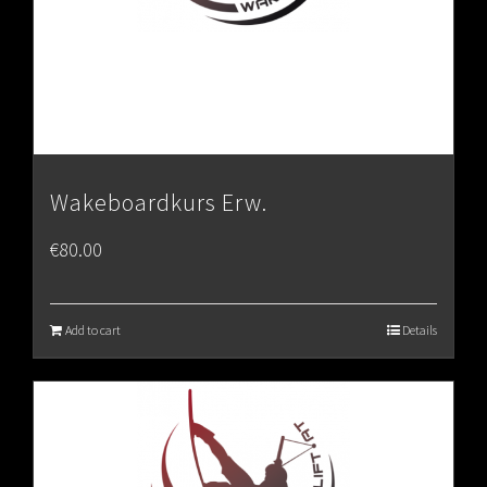
Wakeboardkurs Erw.
€
80.00
Add to cart
Details