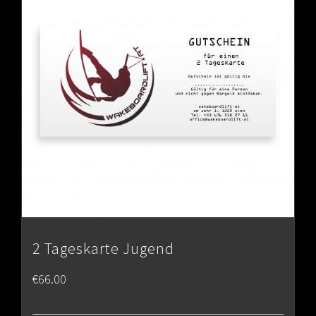
2 Tageskarte Jugend
€
66.00