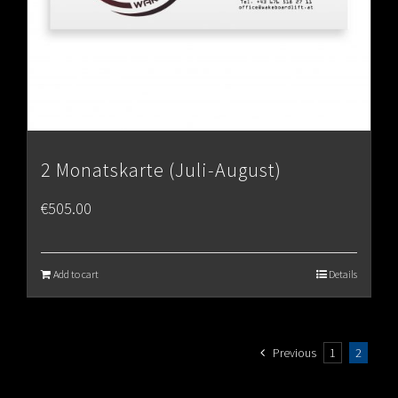
2 Monatskarte (Juli-August)
€
505.00
Add to cart
Details
Previous
1
2