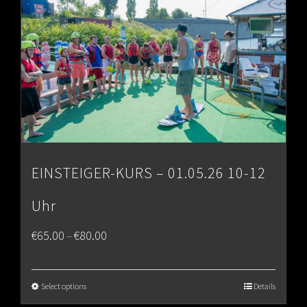
EINSTEIGER-KURS – 01.05.26 10-12
Uhr
Price
€
65.00
€
80.00
–
range:
€65.00
Select options
Details