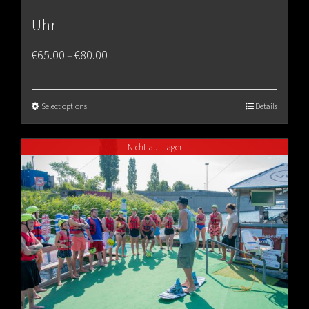
Uhr
Price
€
65.00
€
80.00
–
range:
€65.00
Select options
Details
through
Nicht auf Lager
€80.00