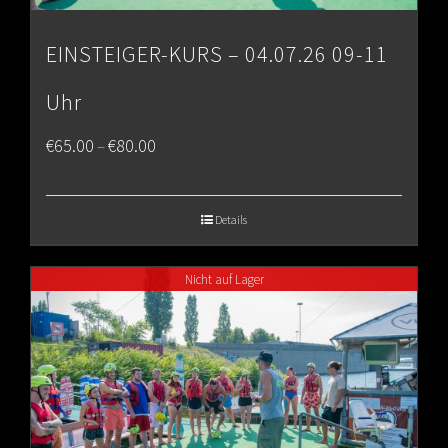
EINSTEIGER-KURS – 04.07.26 09-11
Uhr
Price
€
65.00
€
80.00
–
range:
€65.00
Details
through
Nicht auf Lager
€80.00