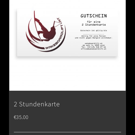
2 Stundenkarte
€
35.00