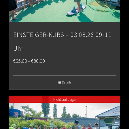
EINSTEIGER-KURS – 03.08.26 09-11
Uhr
Price
€
65.00
€
80.00
–
range:
€65.00
Details
through
Nicht auf Lager
€80.00