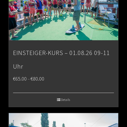
EINSTEIGER-KURS – 01.08.26 09-11
Uhr
Price
€
65.00
€
80.00
–
range:
€65.00
Details
through
€80.00