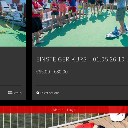
EINSTEIGER-KURS – 01.05.26 10-
Price
€
65.00
€
80.00
–
range:
€65.00
Details
Select options
through
Nicht auf Lager
€80.00