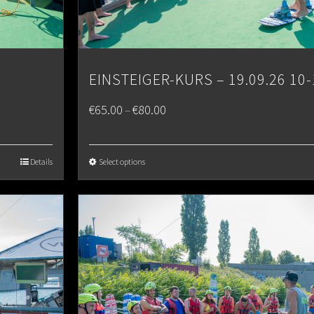
EINSTEIGER-KURS – 19.09.26 10-
Price
€
65.00
€
80.00
–
range:
€65.00
Details
Select options
through
€80.00