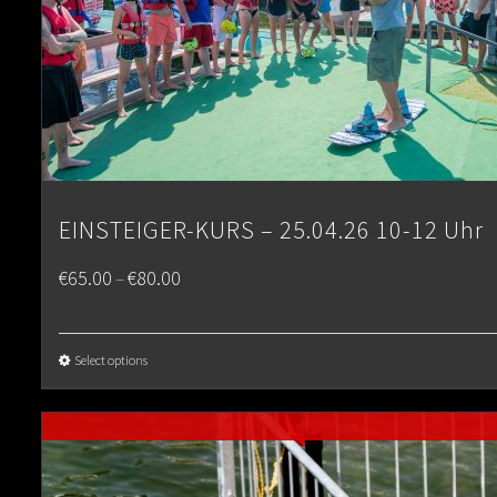
EINSTEIGER-KURS – 25.04.26 10-12 Uhr
Price
€
65.00
€
80.00
–
range:
€65.00
Select options
through
€80.00