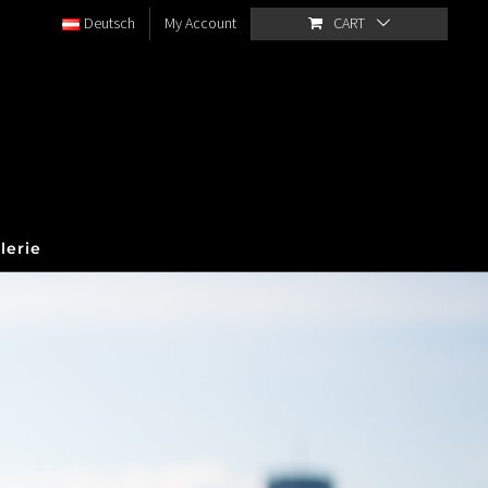
Deutsch
My Account
CART
lerie