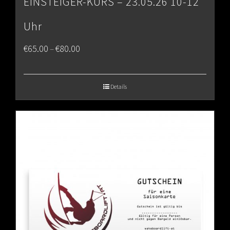
EINSTEIGER-KURS – 23.05.26 10-12
Uhr
Price
€
65.00
€
80.00
–
range:
€65.00
Details
through
€80.00