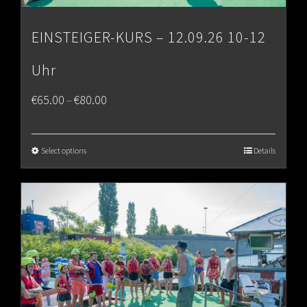
EINSTEIGER-KURS – 12.09.26 10-12
Uhr
Price
€
65.00
€
80.00
–
range:
€65.00
Select options
Details
through
€80.00