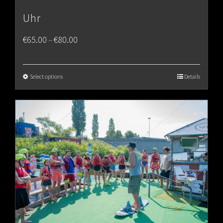
Uhr
Price
€
65.00
€
80.00
–
range:
€65.00
Select options
Details
through
€80.00