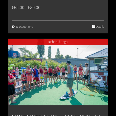
Price
€
65.00
€
80.00
–
range:
€65.00
Select options
Details
through
Nicht auf Lager
€80.00