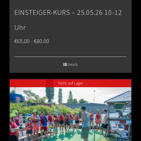
EINSTEIGER-KURS – 25.05.26 10-12
Uhr
Price
€
65.00
€
80.00
–
range:
€65.00
Details
through
Nicht auf Lager
€80.00