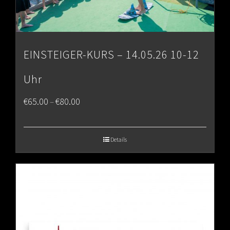
EINSTEIGER-KURS – 14.05.26 10-12
Uhr
Price
€
65.00
€
80.00
–
range:
€65.00
Details
through
€80.00