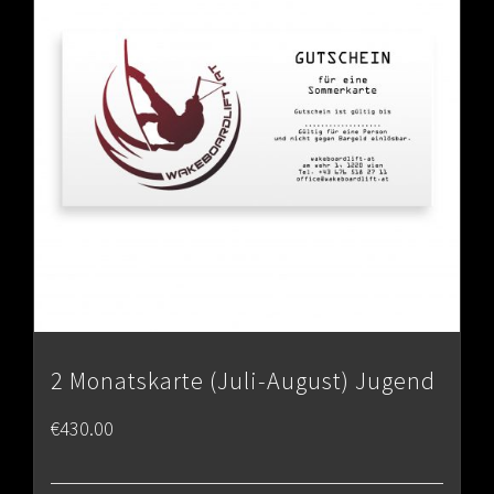
2 Monatskarte (Juli-August) Jugend
€
430.00