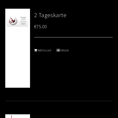
2 Tageskarte
€
75.00
Add to cart
Details