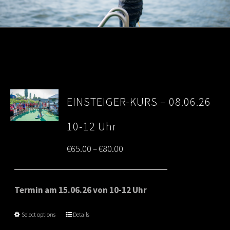
EINSTEIGER-KURS – 08.06.26
10-12 Uhr
Price
€
65.00
€
80.00
–
range:
€65.00
Termin am 15.06.26 von 10-12 Uhr
through
Select options
Details
€80.00