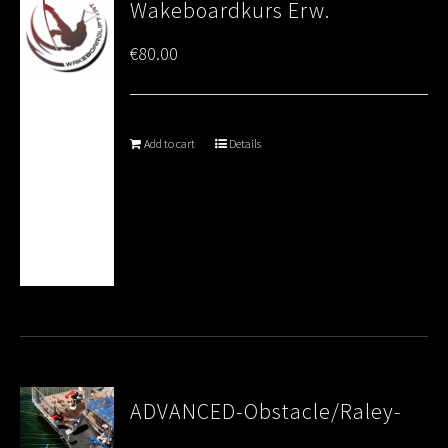
Wakeboardkurs Erw.
€
80.00
Add to cart
Details
ADVANCED-Obstacle/Raley-