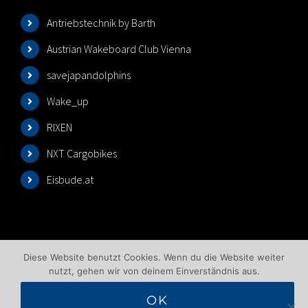
Antriebstechnik by Barth
Austrian Wakeboard Club Vienna
savejapandolphins
Wake_up
RIXEN
NXT Cargobikes
Eisbude.at
Diese Website benutzt Cookies. Wenn du die Website weiter
nutzt, gehen wir von deinem Einverständnis aus.
OK
©2025 Wakeboardlift Wien | All Rights Reserved |