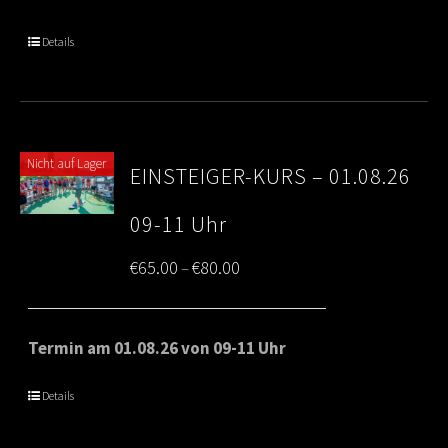
through
Details
€80.00
Nicht auf Lager
EINSTEIGER-KURS – 01.08.26
09-11 Uhr
Price
€
65.00
€
80.00
–
range:
€65.00
Termin am 01.08.26 von 09-11 Uhr
through
Details
€80.00