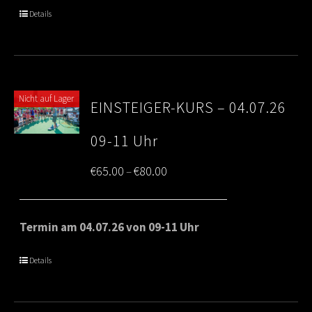
through
Details
€80.00
Nicht auf Lager
EINSTEIGER-KURS – 04.07.26
09-11 Uhr
Price
€
65.00
€
80.00
–
range:
€65.00
Termin am 04.07.26 von 09-11 Uhr
through
Details
€80.00