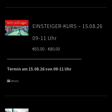
Nicht auf Lager
EINSTEIGER-KURS – 15.08.26
09-11 Uhr
Price
€
65.00
€
80.00
–
range:
€65.00
Termin am 15.08.26 von 09-11 Uhr
through
Details
€80.00