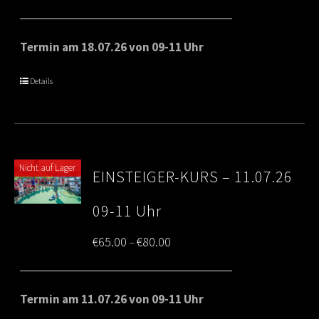
range:
€65.00
Termin am 18.07.26 von 09-11 Uhr
through
Details
€80.00
Nicht auf Lager
EINSTEIGER-KURS – 11.07.26
09-11 Uhr
Price
€
65.00
€
80.00
–
range:
€65.00
Termin am 11.07.26 von 09-11 Uhr