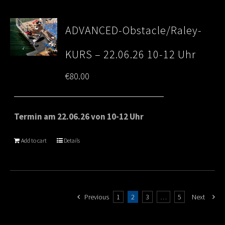
ADVANCED-Obstacle/Raley-
KURS – 22.06.26 10-12 Uhr
€
80.00
Termin am 22.06.26 von 10-12 Uhr
Add to cart
Details
Previous
1
2
3
…
5
Next