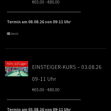
Price
€
65.00
€
80.00
–
range:
€65.00
Termin am 08.08.26 von 09-11 Uhr
through
Details
€80.00
Nicht auf Lager
EINSTEIGER-KURS – 03.08.26
09-11 Uhr
Price
€
65.00
€
80.00
–
range:
€65.00
Termin am 03.08.26 von 09-11 Uhr