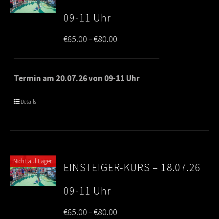
09-11 Uhr
Price
€
65.00
€
80.00
–
range:
€65.00
Termin am 20.07.26 von 09-11 Uhr
through
Details
€80.00
Nicht auf Lager
EINSTEIGER-KURS – 18.07.26
09-11 Uhr
Price
€
65.00
€
80.00
–