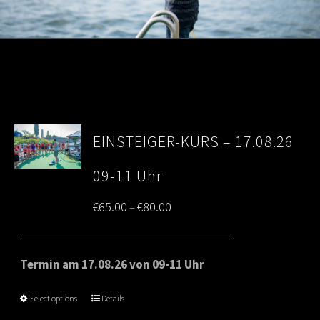
EINSTEIGER-KURS – 17.08.26
09-11 Uhr
Price
€
65.00
€
80.00
–
range:
€65.00
Termin am 17.08.26 von 09-11 Uhr
through
Select options
Details
€80.00