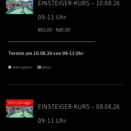
EINSTEIGER-KURS – 10.08.26
09-11 Uhr
Price
€
65.00
€
80.00
–
range:
€65.00
Termin am 10.08.26 von 09-11 Uhr
through
Select options
Details
€80.00
Nicht auf Lager
EINSTEIGER-KURS – 08.08.26
09-11 Uhr