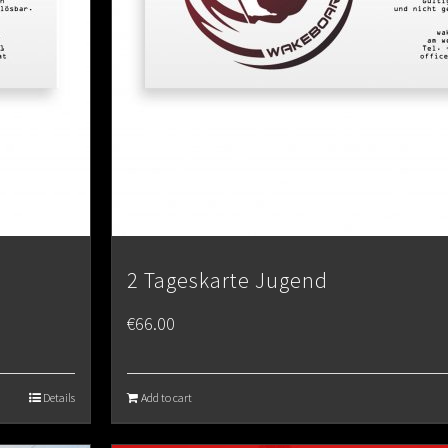
2 Tageskarte Jugend
€
66.00
Details
Add to cart