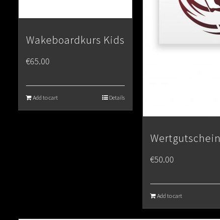
Wakeboardkurs Kids
€
65.00
Add to cart
Details
Wertgutschein
€
50.00
Add to cart