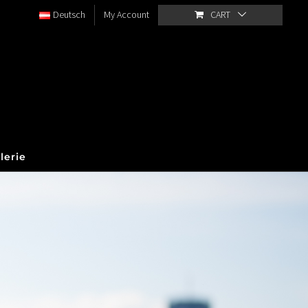
Deutsch
My Account
CART
lerie