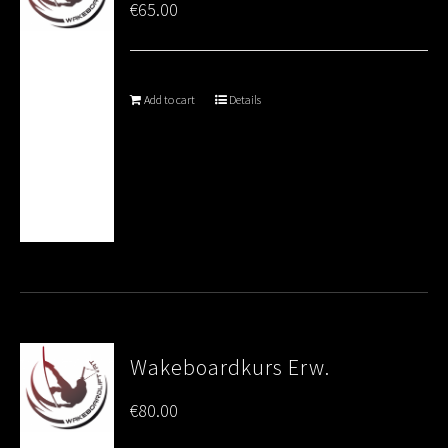
€
65.00
Add to cart
Details
Wakeboardkurs Erw.
€
80.00