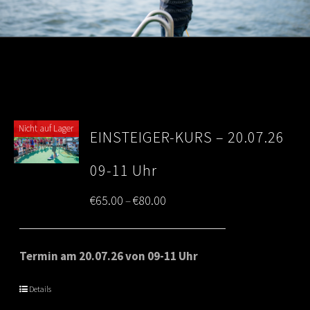
Nicht auf Lager
EINSTEIGER-KURS – 20.07.26
09-11 Uhr
Price
€
65.00
€
80.00
–
range:
€65.00
Termin am 20.07.26 von 09-11 Uhr
through
Details
€80.00