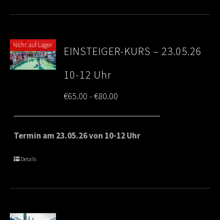
Nicht auf Lager
EINSTEIGER-KURS – 23.05.26
10-12 Uhr
Price
€
65.00
€
80.00
–
range:
€65.00
Termin am 23.05.26 von 10-12 Uhr
through
Details
€80.00