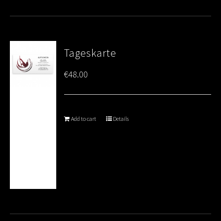
Tageskarte
€
48.00
Add to cart
Details