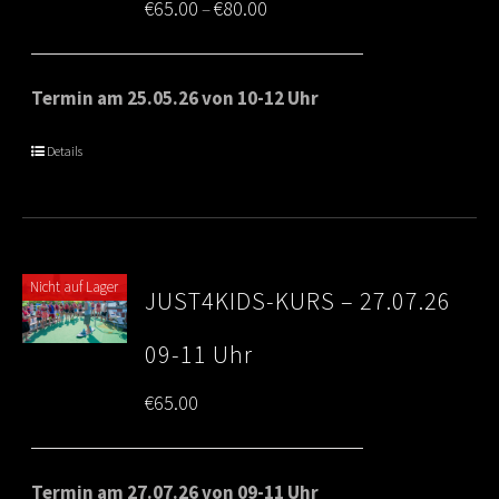
Price
€
65.00
€
80.00
–
range:
€65.00
Termin am 25.05.26 von 10-12 Uhr
through
Details
€80.00
Nicht auf Lager
JUST4KIDS-KURS – 27.07.26
09-11 Uhr
€
65.00
Termin am 27.07.26 von 09-11 Uhr