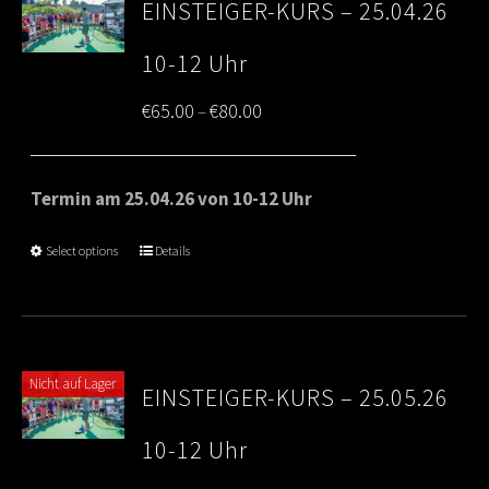
EINSTEIGER-KURS – 25.04.26
10-12 Uhr
Price
€
65.00
€
80.00
–
range:
€65.00
Termin am 25.04.26 von 10-12 Uhr
through
Select options
Details
€80.00
Nicht auf Lager
EINSTEIGER-KURS – 25.05.26
10-12 Uhr