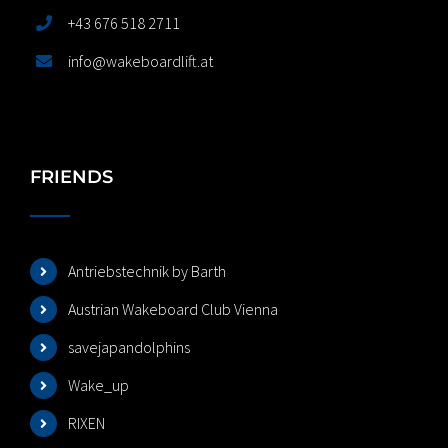
+43 676 518 2711
info@wakeboardlift.at
FRIENDS
Antriebstechnik by Barth
Austrian Wakeboard Club Vienna
savejapandolphins
Wake_up
RIXEN