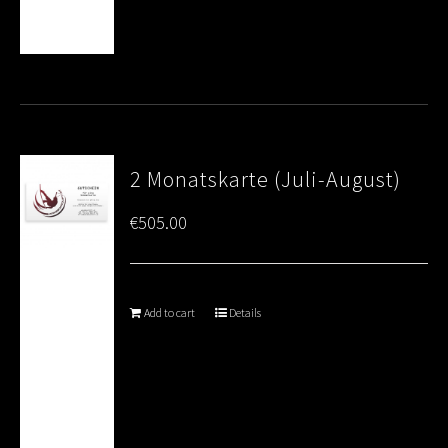
2 Monatskarte (Juli-August)
€
505.00
Add to cart
Details