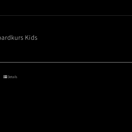
€80.00
ardkurs Kids
Details