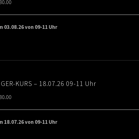
Price
80.00
range:
€65.00
 03.08.26 von 09-11 Uhr
through
€80.00
IGER-KURS – 18.07.26 09-11 Uhr
Price
80.00
range:
€65.00
 18.07.26 von 09-11 Uhr
through