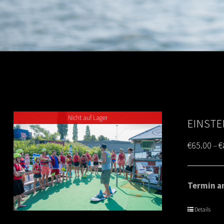
Nicht auf Lager
EINSTE
€
65.00
€
–
Termin am
Details