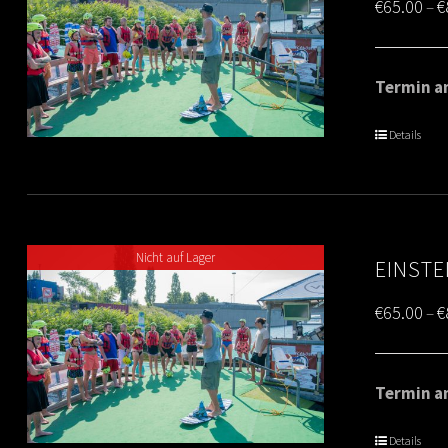
€
65.00
€
–
Termin am
Details
Nicht auf Lager
EINSTE
€
65.00
€
–
Termin am
Details