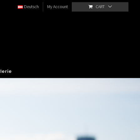
Deutsch
My Account
CART
lerie