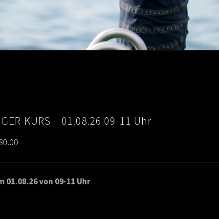
IGER-KURS – 01.08.26 09-11 Uhr
Price
80.00
range:
€65.00
 01.08.26 von 09-11 Uhr
through
€80.00