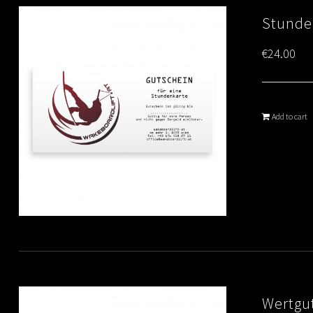
Stunde
€
24.00
Add to cart
Wertgut