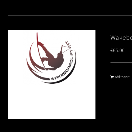
Wakebo
€
65.00
Add to cart