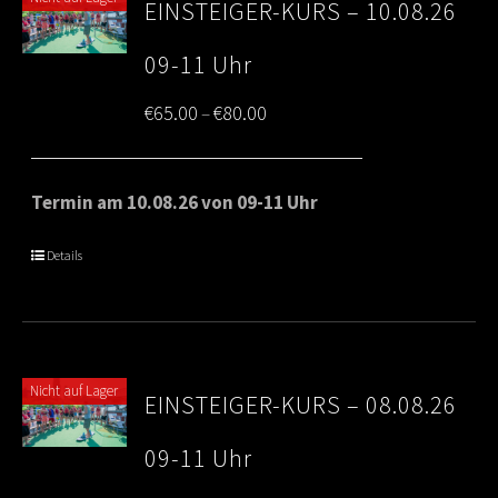
EINSTEIGER-KURS – 10.08.26
09-11 Uhr
Price
€
65.00
€
80.00
–
range:
€65.00
Termin am 10.08.26 von 09-11 Uhr
through
Details
€80.00
Nicht auf Lager
EINSTEIGER-KURS – 08.08.26
09-11 Uhr