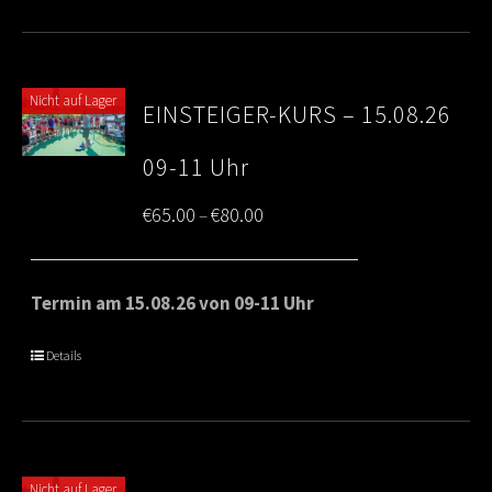
Nicht auf Lager
EINSTEIGER-KURS – 15.08.26
09-11 Uhr
Price
€
65.00
€
80.00
–
range:
€65.00
Termin am 15.08.26 von 09-11 Uhr
through
Details
€80.00
Nicht auf Lager