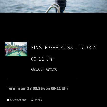
EINSTEIGER-KURS – 17.08.26
09-11 Uhr
Price
€
65.00
€
80.00
–
range:
€65.00
Termin am 17.08.26 von 09-11 Uhr
through
Select options
Details
€80.00