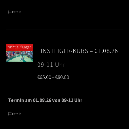
through
Details
€80.00
Nicht auf Lager
EINSTEIGER-KURS – 01.08.26
09-11 Uhr
Price
€
65.00
€
80.00
–
range:
€65.00
Termin am 01.08.26 von 09-11 Uhr
through
Details
€80.00