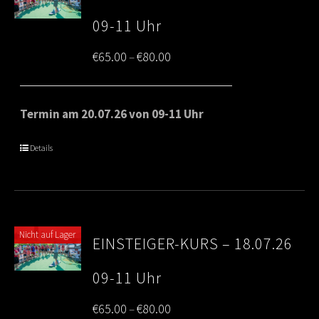
09-11 Uhr
Price
€
65.00
€
80.00
–
range:
€65.00
Termin am 20.07.26 von 09-11 Uhr
through
Details
€80.00
Nicht auf Lager
EINSTEIGER-KURS – 18.07.26
09-11 Uhr
Price
€
65.00
€
80.00
–