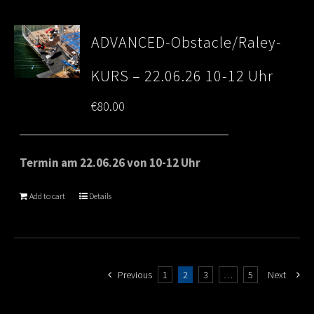
ADVANCED-Obstacle/Raley-
KURS – 22.06.26 10-12 Uhr
€
80.00
Termin am 22.06.26 von 10-12 Uhr
Add to cart
Details
Previous
1
2
3
…
5
Next