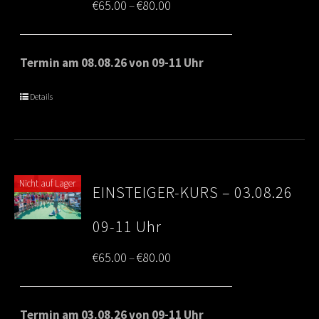
Price
€
65.00
€
80.00
–
range:
€65.00
Termin am 08.08.26 von 09-11 Uhr
through
Details
€80.00
Nicht auf Lager
EINSTEIGER-KURS – 03.08.26
09-11 Uhr
Price
€
65.00
€
80.00
–
range:
€65.00
Termin am 03.08.26 von 09-11 Uhr