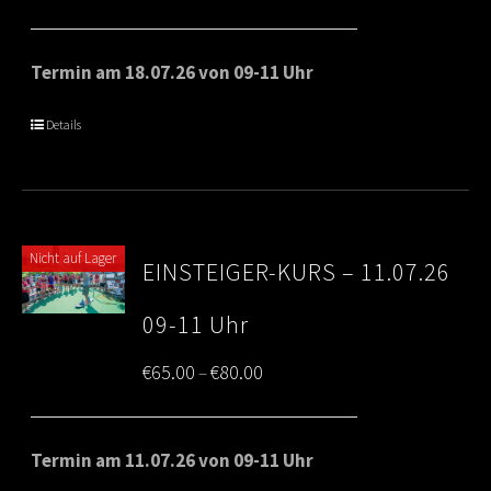
range:
€65.00
Termin am 18.07.26 von 09-11 Uhr
through
Details
€80.00
Nicht auf Lager
EINSTEIGER-KURS – 11.07.26
09-11 Uhr
Price
€
65.00
€
80.00
–
range:
€65.00
Termin am 11.07.26 von 09-11 Uhr