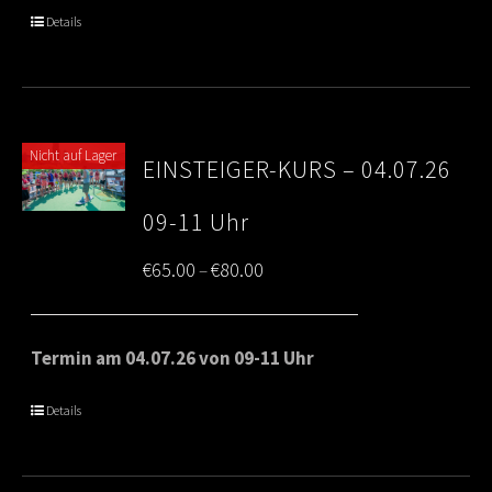
through
Details
€80.00
Nicht auf Lager
EINSTEIGER-KURS – 04.07.26
09-11 Uhr
Price
€
65.00
€
80.00
–
range:
€65.00
Termin am 04.07.26 von 09-11 Uhr
through
Details
€80.00