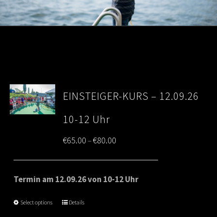
EINSTEIGER-KURS – 12.09.26
10-12 Uhr
Price
€
65.00
€
80.00
–
range:
€65.00
Termin am 12.09.26 von 10-12 Uhr
through
Select options
Details
€80.00