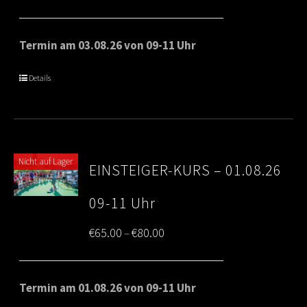
range:
€65.00
Termin am 03.08.26 von 09-11 Uhr
through
Details
€80.00
Nicht auf Lager
EINSTEIGER-KURS – 01.08.26
09-11 Uhr
Price
€
65.00
€
80.00
–
range:
€65.00
Termin am 01.08.26 von 09-11 Uhr