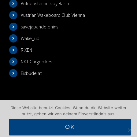
Antriebstechnik by Barth
Austrian Wakeboard Club Vienna
savejapandolphins
Wake_up
RIXEN
NXT Cargobikes
Eisbude.at
Diese Website benutzt Cookies. Wenn du die Website weiter
nutzt, gehen wir von deinem Einverständnis aus.
OK
©2025 Wakeboardlift Wien | All Rights Reserved |