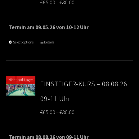
Price
€
65.00
€
80.00
–
range:
€65.00
Termin am 09.05.26 von 10-12 Uhr
through
Select options
Details
€80.00
Nicht auf Lager
EINSTEIGER-KURS – 08.08.26
09-11 Uhr
Price
€
65.00
€
80.00
–
range:
€65.00
Termin am 08.08.26 von 09-11 Uhr