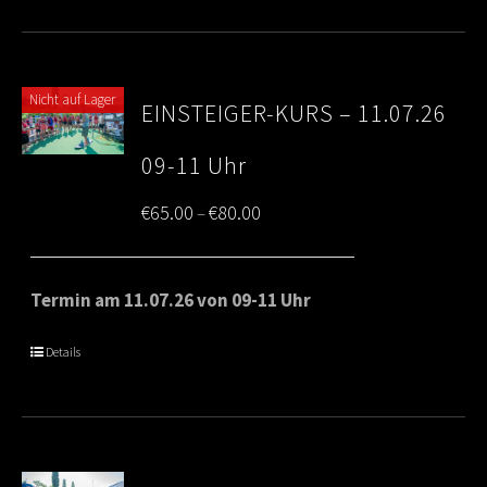
Nicht auf Lager
EINSTEIGER-KURS – 11.07.26
09-11 Uhr
Price
€
65.00
€
80.00
–
range:
€65.00
Termin am 11.07.26 von 09-11 Uhr
through
Details
€80.00