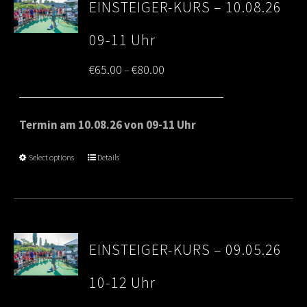
EINSTEIGER-KURS – 10.08.26
09-11 Uhr
Price
€
65.00
€
80.00
–
range:
€65.00
Termin am 10.08.26 von 09-11 Uhr
through
Select options
Details
€80.00
EINSTEIGER-KURS – 09.05.26
10-12 Uhr