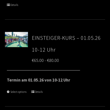
through
Details
€80.00
EINSTEIGER-KURS – 01.05.26
10-12 Uhr
Price
€
65.00
€
80.00
–
range:
€65.00
Termin am 01.05.26 von 10-12 Uhr
through
Select options
Details
€80.00