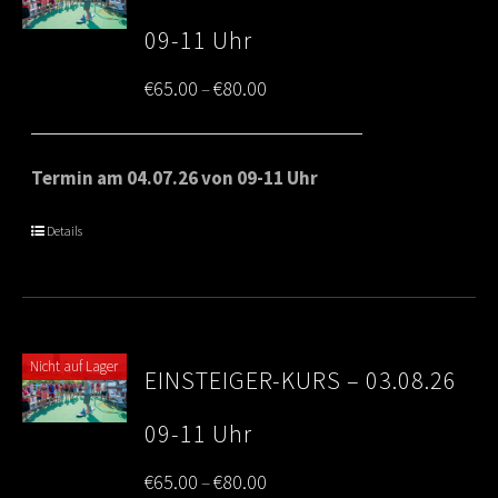
09-11 Uhr
Price
€
65.00
€
80.00
–
range:
€65.00
Termin am 04.07.26 von 09-11 Uhr
through
Details
€80.00
Nicht auf Lager
EINSTEIGER-KURS – 03.08.26
09-11 Uhr
Price
€
65.00
€
80.00
–