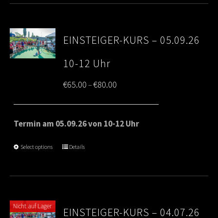
EINSTEIGER-KURS – 05.09.26
10-12 Uhr
Price
€
65.00
€
80.00
–
range:
€65.00
Termin am 05.09.26 von 10-12 Uhr
through
Select options
Details
€80.00
Nicht auf Lager
EINSTEIGER-KURS – 04.07.26