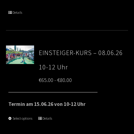
through
Details
€80.00
EINSTEIGER-KURS – 08.06.26
10-12 Uhr
Price
€
65.00
€
80.00
–
range:
€65.00
Termin am 15.06.26 von 10-12 Uhr
through
Select options
Details
€80.00