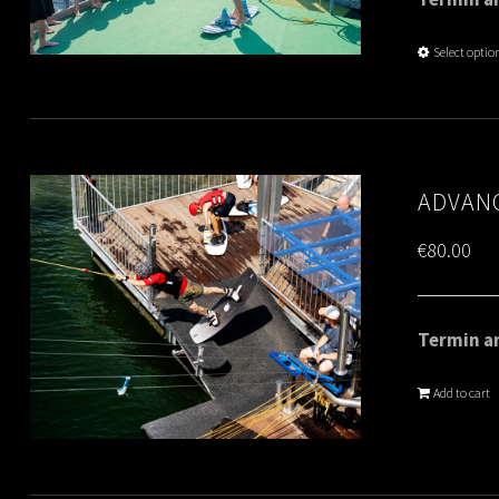
Select optio
ADVANC
€
80.00
Termin am
Add to cart