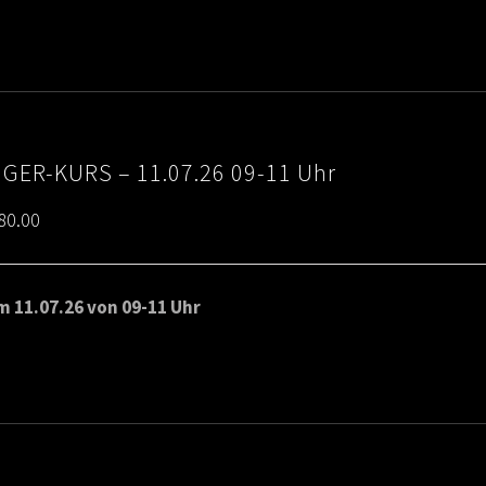
through
€80.00
IGER-KURS – 11.07.26 09-11 Uhr
Price
80.00
range:
€65.00
 11.07.26 von 09-11 Uhr
through
€80.00