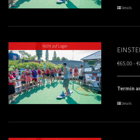
Details
Nicht auf Lager
EINSTE
€
65.00
€
–
Termin am
Details