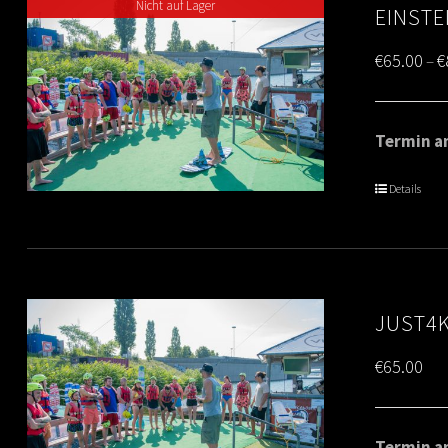
Nicht auf Lager
EINSTE
€
65.00
€
–
Termin am
Details
JUST4K
€
65.00
Termin am