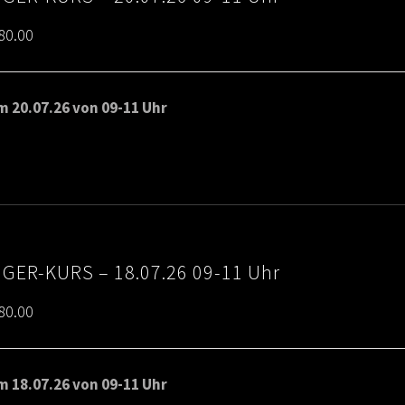
Price
80.00
range:
€65.00
 20.07.26 von 09-11 Uhr
through
€80.00
IGER-KURS – 18.07.26 09-11 Uhr
Price
80.00
range:
€65.00
 18.07.26 von 09-11 Uhr