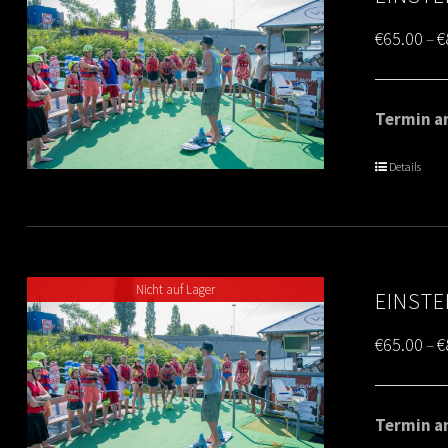
€
65.00
€
–
Termin am
Details
Nicht auf Lager
EINSTE
€
65.00
€
–
Termin am