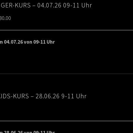
IGER-KURS – 04.07.26 09-11 Uhr
Price
80.00
range:
€65.00
 04.07.26 von 09-11 Uhr
through
€80.00
IDS-KURS – 28.06.26 9-11 Uhr
 28.06.26 von 09-11 Uhr