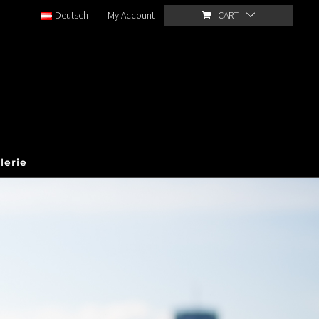
Deutsch
My Account
CART
lerie