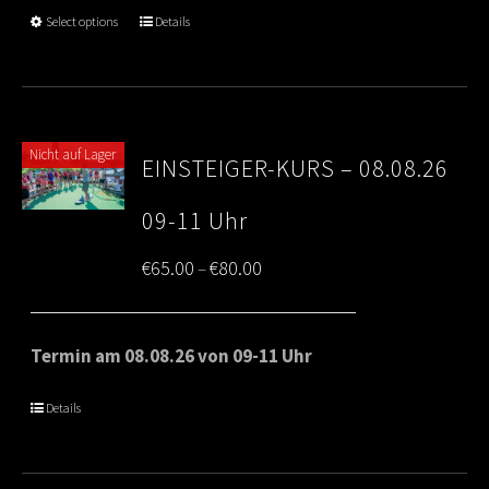
through
Select options
Details
€80.00
Nicht auf Lager
EINSTEIGER-KURS – 08.08.26
09-11 Uhr
Price
€
65.00
€
80.00
–
range:
€65.00
Termin am 08.08.26 von 09-11 Uhr
through
Details
€80.00