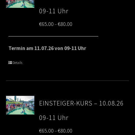
09-11 Uhr
Price
€
65.00
€
80.00
–
range:
€65.00
Termin am 11.07.26 von 09-11 Uhr
through
Details
€80.00
EINSTEIGER-KURS – 10.08.26
09-11 Uhr
Price
€
65.00
€
80.00
–