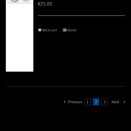
€
35.00
Add to cart
Details
Previous
1
2
3
Next