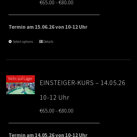
Price
€
65.00
€
80.00
–
range:
€65.00
Termin am 15.06.26 von 10-12 Uhr
through
Select options
Details
€80.00
Nicht auf Lager
EINSTEIGER-KURS – 14.05.26
10-12 Uhr
Price
€
65.00
€
80.00
–
range:
€65.00
Termin am 14.05.26 von 10-12 Uhr