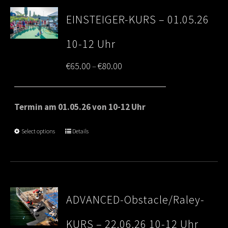
EINSTEIGER-KURS – 01.05.26
10-12 Uhr
Price
€
65.00
€
80.00
–
range:
€65.00
Termin am 01.05.26 von 10-12 Uhr
through
Select options
Details
€80.00
ADVANCED-Obstacle/Raley-
KURS – 22.06.26 10-12 Uhr