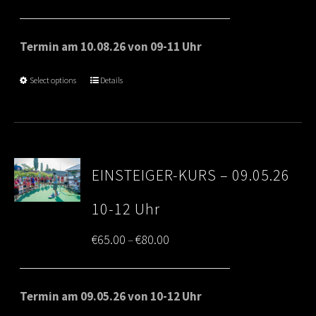
range:
€65.00
Termin am 10.08.26 von 09-11 Uhr
through
Select options
Details
€80.00
EINSTEIGER-KURS – 09.05.26
10-12 Uhr
Price
€
65.00
€
80.00
–
range:
€65.00
Termin am 09.05.26 von 10-12 Uhr