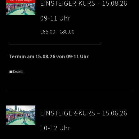
EINSTEIGER-KURS – 15.08.26
09-11 Uhr
Price
€
65.00
€
80.00
–
range:
€65.00
Termin am 15.08.26 von 09-11 Uhr
through
Details
€80.00
EINSTEIGER-KURS – 15.06.26
10-12 Uhr