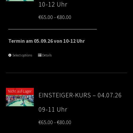
10-12 Uhr
Price
€
65.00
€
80.00
–
range:
€65.00
Termin am 05.09.26 von 10-12 Uhr
through
Select options
Details
€80.00
Nicht auf Lager
EINSTEIGER-KURS – 04.07.26
09-11 Uhr
Price
€
65.00
€
80.00
–
range: