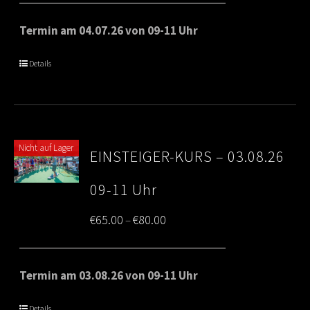
€65.00
Termin am 04.07.26 von 09-11 Uhr
through
Details
€80.00
Nicht auf Lager
EINSTEIGER-KURS – 03.08.26
09-11 Uhr
Price
€
65.00
€
80.00
–
range:
€65.00
Termin am 03.08.26 von 09-11 Uhr
through
Details