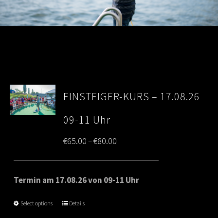
EINSTEIGER-KURS – 17.08.26
09-11 Uhr
Price
€
65.00
€
80.00
–
range:
€65.00
Termin am 17.08.26 von 09-11 Uhr
through
Select options
Details
€80.00