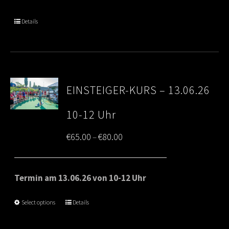
through
Details
€80.00
EINSTEIGER-KURS – 13.06.26
10-12 Uhr
Price
€
65.00
€
80.00
–
range:
€65.00
Termin am 13.06.26 von 10-12 Uhr
through
Select options
Details
€80.00