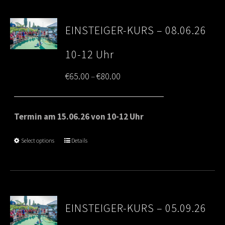
EINSTEIGER-KURS – 08.06.26
10-12 Uhr
Price
€
65.00
€
80.00
–
range:
€65.00
Termin am 15.06.26 von 10-12 Uhr
through
Select options
Details
€80.00
EINSTEIGER-KURS – 05.09.26