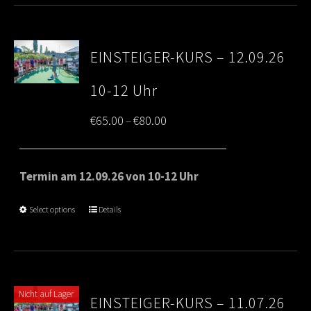
EINSTEIGER-KURS – 12.09.26
10-12 Uhr
Price
€
65.00
€
80.00
–
range:
€65.00
Termin am 12.09.26 von 10-12 Uhr
through
Select options
Details
€80.00
Nicht auf Lager
EINSTEIGER-KURS – 11.07.26