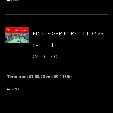
€80.00
Nicht auf Lager
EINSTEIGER-KURS – 01.08.26
09-11 Uhr
Price
€
65.00
€
80.00
–
range:
€65.00
Termin am 01.08.26 von 09-11 Uhr
through
Details
€80.00