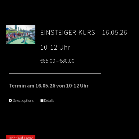
EINSTEIGER-KURS – 16.05.26
10-12 Uhr
Price
€
65.00
€
80.00
–
range:
€65.00
Termin am 16.05.26 von 10-12 Uhr
through
Select options
Details
€80.00
Nicht auf Lager