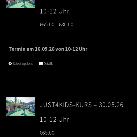
10-12 Uhr
Price
€
65.00
€
80.00
–
range:
€65.00
Termin am 16.05.26 von 10-12 Uhr
through
Select options
Details
€80.00
JUST4KIDS-KURS – 30.05.26
10-12 Uhr
€
65.00