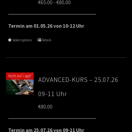
Price
€
65.00
€
80.00
–
range:
€65.00
Termin am 01.05.26 von 10-12 Uhr
through
Select options
Details
€80.00
Nicht auf Lager
ADVANCED-KURS – 25.07.26
09-11 Uhr
€
80.00
Termin am 25.07.26 von 09-11 Uhr