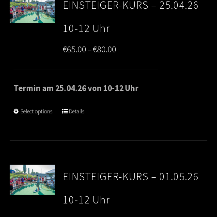
EINSTEIGER-KURS – 25.04.26
10-12 Uhr
Price
€
65.00
€
80.00
–
range:
€65.00
Termin am 25.04.26 von 10-12 Uhr
through
Select options
Details
€80.00
EINSTEIGER-KURS – 01.05.26
10-12 Uhr