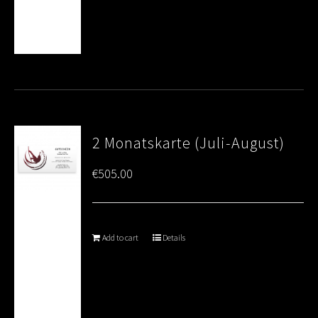
2 Monatskarte (Juli-August)
€
505.00
Add to cart
Details