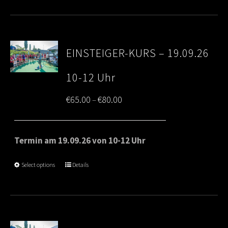
EINSTEIGER-KURS – 19.09.26
10-12 Uhr
Price
€
65.00
€
80.00
–
range:
€65.00
Termin am 19.09.26 von 10-12 Uhr
through
Select options
Details
€80.00