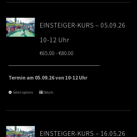
EINSTEIGER-KURS – 05.09.26
10-12 Uhr
Price
€
65.00
€
80.00
–
range:
€65.00
Termin am 05.09.26 von 10-12 Uhr
through
Select options
Details
€80.00
EINSTEIGER-KURS – 16.05.26