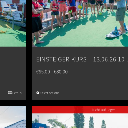
EINSTEIGER-KURS – 13.06.26 10-
Price
€
65.00
€
80.00
–
range:
€65.00
Details
Select options
through
Nicht auf Lager
€80.00