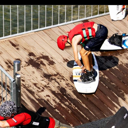
through
€80.00