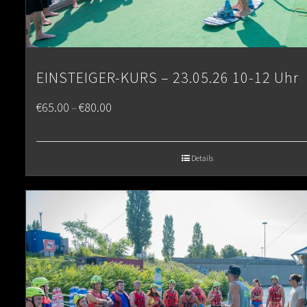
EINSTEIGER-KURS – 23.05.26 10-12 Uhr
Price
€
65.00
€
80.00
–
range:
€65.00
Details
through
€80.00