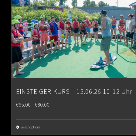
EINSTEIGER-KURS – 15.06.26 10-12 Uhr
Price
€
65.00
€
80.00
–
range:
€65.00
Select options