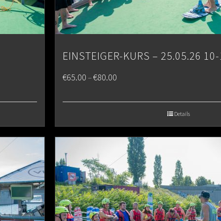
EINSTEIGER-KURS – 25.05.26 10-
Price
€
65.00
€
80.00
–
range:
€65.00
Details
through
€80.00