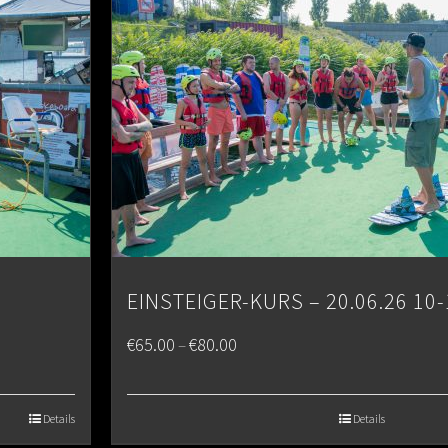
EINSTEIGER-KURS – 20.06.26 10-
Price
€
65.00
€
80.00
–
range:
€65.00
Details
Details