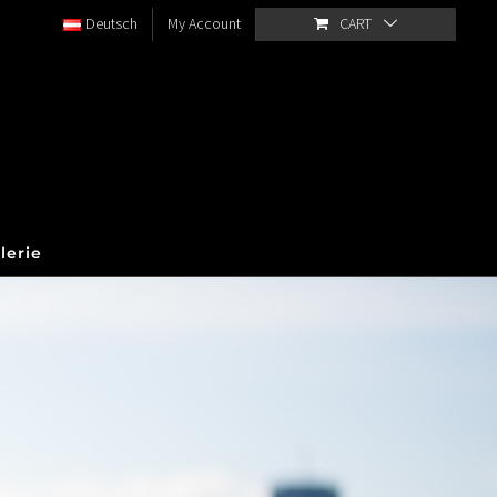
Deutsch
My Account
CART
lerie