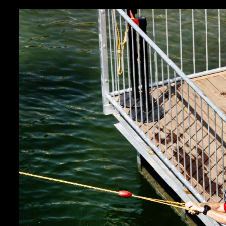
through
€80.00