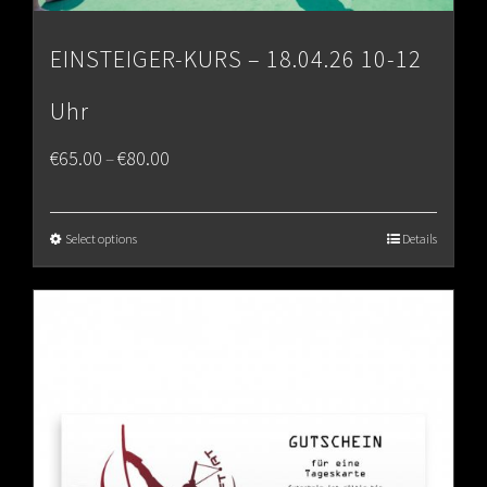
EINSTEIGER-KURS – 18.04.26 10-12
Uhr
Price
€
65.00
€
80.00
–
range:
€65.00
Select options
Details
through
€80.00