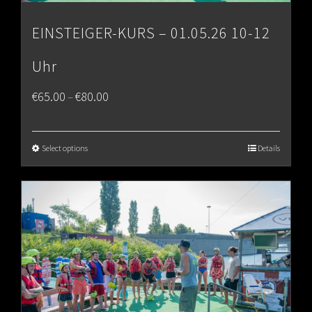
EINSTEIGER-KURS – 01.05.26 10-12
Uhr
Price
€
65.00
€
80.00
–
range:
€65.00
Select options
Details
through
€80.00