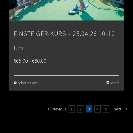
EINSTEIGER-KURS – 25.04.26 10-12
Uhr
Price
€
65.00
€
80.00
–
range:
€65.00
Select options
Details
through
€80.00
Previous
1
2
3
4
5
Next