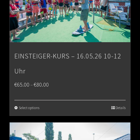
EINSTEIGER-KURS – 16.05.26 10-12
Uhr
Price
€
65.00
€
80.00
–
range:
€65.00
Select options
Details
through
€80.00