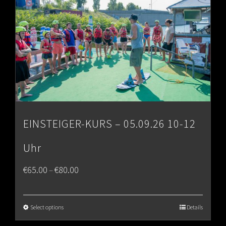
EINSTEIGER-KURS – 05.09.26 10-12
Uhr
Price
€
65.00
€
80.00
–
range:
€65.00
Select options
Details