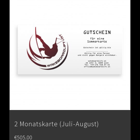
2 Monatskarte (Juli-August)
€
505.00