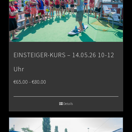
EINSTEIGER-KURS – 14.05.26 10-12
Uhr
Price
€
65.00
€
80.00
–
range:
€65.00
Details
through
€80.00