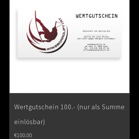
Wertgutschein 100.- (nur als Summe
einlösbar)
€
100.00