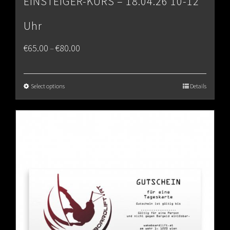
EINSTEIGER-KURS – 18.04.26 10-12
Uhr
Price
€
65.00
€
80.00
–
range:
€65.00
Select options
Details
through
€80.00