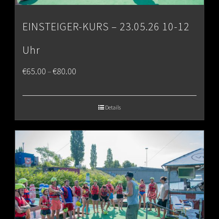
EINSTEIGER-KURS – 23.05.26 10-12
Uhr
Price
€
65.00
€
80.00
–
range:
€65.00
Details
through
€80.00