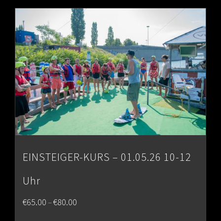
through
€80.00
EINSTEIGER-KURS – 01.05.26 10-12
Uhr
Price
€
65.00
€
80.00
–
range: