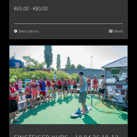
Price
€
65.00
€
80.00
–
range:
€65.00
Select options
Details
through
€80.00