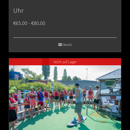
Uhr
Price
€
65.00
€
80.00
–
range:
€65.00
Details
through
Nicht auf Lager
€80.00