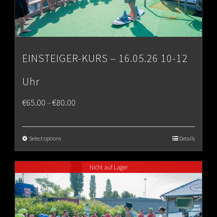
EINSTEIGER-KURS – 16.05.26 10-12
Uhr
Price
€
65.00
€
80.00
–
range:
€65.00
Select options
Details
through
Nicht auf Lager
€80.00