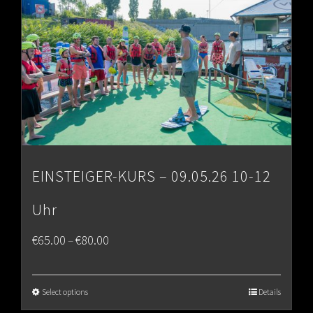
EINSTEIGER-KURS – 09.05.26 10-12
Uhr
Price
€
65.00
€
80.00
–
range:
€65.00
Select options
Details