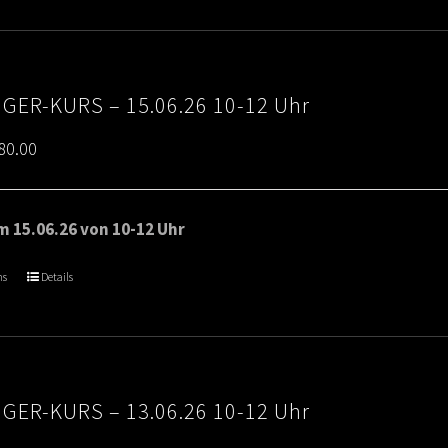
IGER-KURS – 15.06.26 10-12 Uhr
Price
80.00
range:
€65.00
 15.06.26 von 10-12 Uhr
through
ns
Details
€80.00
IGER-KURS – 13.06.26 10-12 Uhr