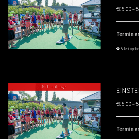
€
65.00
€
–
Termin am
Select optio
Nicht auf Lager
EINSTE
€
65.00
€
–
Termin am