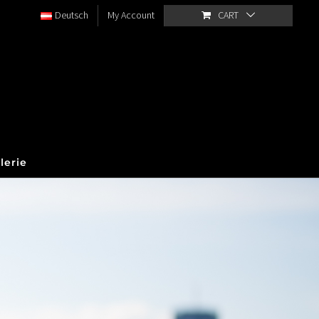
Deutsch
My Account
CART
lerie