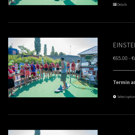
Details
EINSTE
€
65.00
€
–
Termin am
Select optio