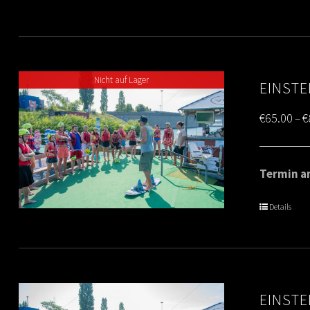
Nicht auf Lager
EINSTE
€
65.00
€
–
Termin am
Details
EINSTE