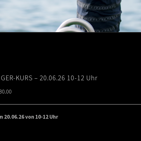
IGER-KURS – 20.06.26 10-12 Uhr
Price
80.00
range:
€65.00
 20.06.26 von 10-12 Uhr
through
€80.00