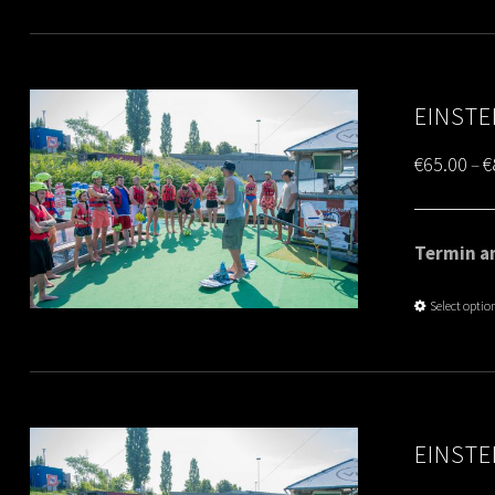
EINSTE
€
65.00
€
–
Termin am
Select optio
EINSTE