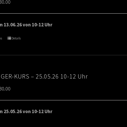
Price
80.00
range:
€65.00
 13.06.26 von 10-12 Uhr
through
ns
Details
€80.00
IGER-KURS – 25.05.26 10-12 Uhr
Price
80.00
range:
€65.00
 25.05.26 von 10-12 Uhr
through