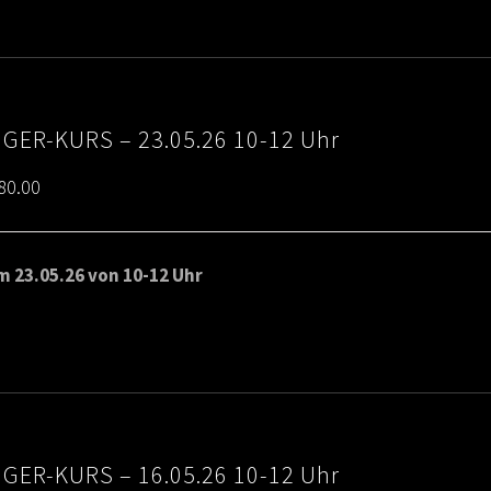
€80.00
IGER-KURS – 23.05.26 10-12 Uhr
Price
80.00
range:
€65.00
 23.05.26 von 10-12 Uhr
through
€80.00
IGER-KURS – 16.05.26 10-12 Uhr