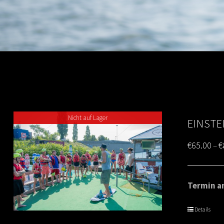
Nicht auf Lager
EINSTE
€
65.00
€
–
Termin am
Details