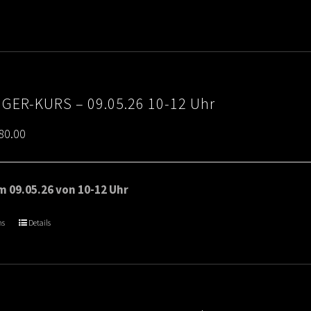
€80.00
IGER-KURS – 09.05.26 10-12 Uhr
Price
80.00
range:
€65.00
 09.05.26 von 10-12 Uhr
through
ns
Details
€80.00