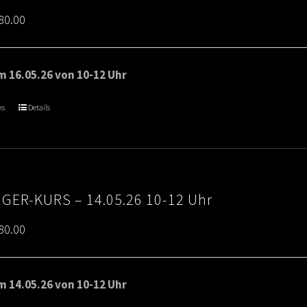
Price
80.00
range:
€65.00
 16.05.26 von 10-12 Uhr
through
ns
Details
€80.00
IGER-KURS – 14.05.26 10-12 Uhr
Price
80.00
range:
€65.00
 14.05.26 von 10-12 Uhr
through