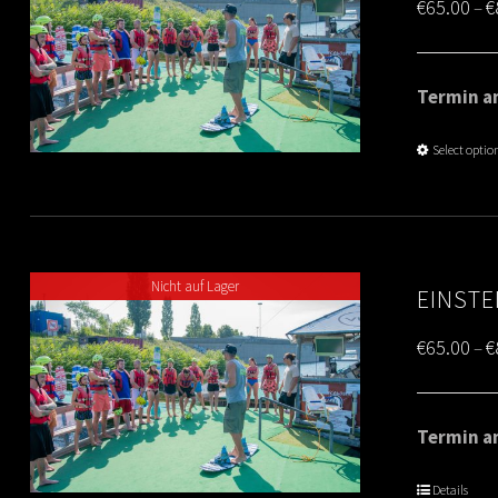
€
65.00
€
–
Termin am
Select optio
Nicht auf Lager
EINSTE
€
65.00
€
–
Termin am
Details